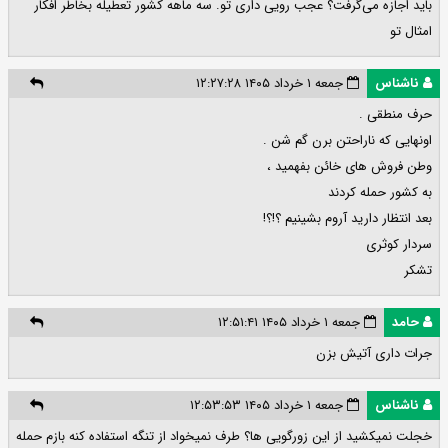
باید اجازه می‌گرفت؟ عجب رویی داری تو. سه ماهه کشور تعطیله بخاطر افکار
امثال تو
ناشناس
جمعه ۱ خرداد ۱۴۰۵ ۱۲:۲۷:۲۸
حرف منطقی .
اونهایی که ناراحتن برن گم شن .
وطن فروش های خائن بفهمید ،
به کشور حمله کردند
بعد انتظار دارید آروم بشینیم ؟!؟!
سردار کوثری
تشکر
حامد
جمعه ۱ خرداد ۱۴۰۵ ۱۲:۵۱:۴۱
جرات داری آتیش بزن
ناشناس
جمعه ۱ خرداد ۱۴۰۵ ۱۲:۵۳:۵۳
خجلت نمیکشید از این زورگویی ها؟ طرف نمیخواد از تنگه استفاده کنه بازم حمله