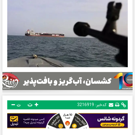
ت
کدخبر:
3216919
ت