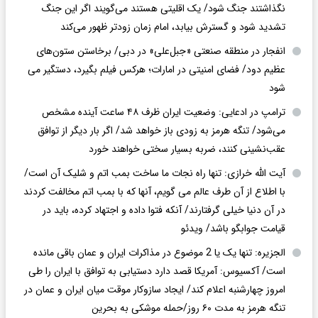
نگذاشتند جنگ شود/ یک اقلیتی هستند می‌گویند اگر این جنگ
تشدید شود و گسترش بیابد، امام زمان زودتر ظهور می‌کند
انفجار در منطقه صنعتی «جبل‌علی» در دبی/ برخاستن ستون‌های
عظیم دود/ فضای امنیتی در امارات؛ هرکس فیلم بگیرد، دستگیر می
شود
ترامپ در ادعایی: وضعیت ایران ظرف ۴۸ ساعت آینده مشخص
می‌شود/ تنگه هرمز به زودی باز خواهد شد/ اگر بار دیگر از توافق
عقب‌نشینی کنند، ضربه بسیار سختی خواهند خورد
آیت الله خرازی: تنها راه نجات ما ساخت بمب اتم و شلیک آن است/
با اطلاع از آن طرف عالم می گویم، آنها که با بمب اتم مخالفت کردند
در آن دنیا خیلی گرفتارند/ آنکه فتوا داده و اجتهاد کرده، باید در
قیامت جوابگو باشد/ ویدئو
الجزیره: تنها یک یا 2 موضوع در مذاکرات ایران و عمان باقی مانده
است/ آکسیوس: آمریکا قصد دارد دستیابی به توافق با ایران را طی
امروز چهارشنبه اعلام کند/ ایجاد سازوکار موقت میان ایران و عمان در
تنگه هرمز به مدت ۶۰ روز/حمله موشکی به بحرین