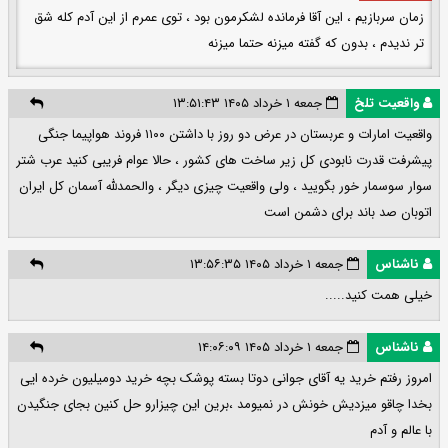
زمان سربازیم ، این آقا فرمانده لشکرمون بود ، توی عمرم از این آدم کله شق
تر ندیدم ، بدون که گفته میزنه حتما میزنه
واقعیت تلخ
جمعه ۱ خرداد ۱۴۰۵ ۱۳:۵۱:۴۳
واقعیت امارات و عربستان در عرض دو روز با داشتن ۱۱۰۰ فروند هواپیما جنگی
پیشرفت قدرت نابودی کل زیر ساخت های کشور ، حالا عوام فریبی کنید عرب شتر
سوار سوسمار خور بگویید ، ولی واقعیت چیزی دیگر ، والحمدلله آسمان کل ایران
اتوبان صد باند برای دشمن است
ناشناس
جمعه ۱ خرداد ۱۴۰۵ ۱۳:۵۶:۳۵
خیلی همت کنید.....
ناشناس
جمعه ۱ خرداد ۱۴۰۵ ۱۴:۰۶:۰۹
امروز رفتم خرید یه آقای جوانی دوتا بسته پوشک بچه خرید دومیلیون خرده ایی
بخدا چاقو میزدیش خونش در نمیومد ،برین این چیزارو حل کنین بجای جنگیدن
با عالم و آدم