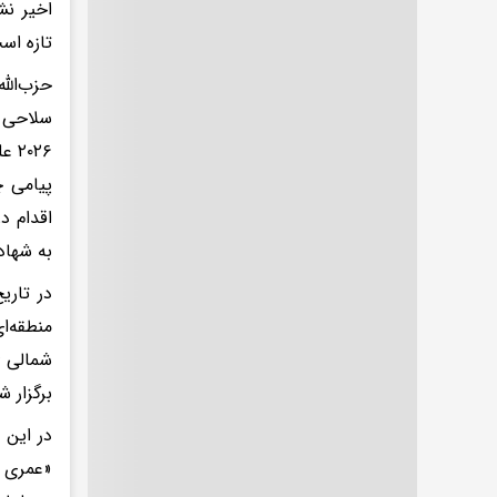
اخیر نش
تازه است
حزب‌الل
پیامی چ
اقدام د
به شهاد
برگزار 