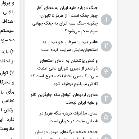
و پرواز
جنگ دوباره علیه ایران به معنای آغاز
بالایی 
چهار جنگ است | از هرمز تا تایوان؛
۱
اهداف م
چگونه جنگ علیه ایران به جنگ جهانی
سیستم‌ه
سوم منجر می‌شود؟
محسوب 
هانتر بایدن: سرطان جو بایدن به
۲
استخوان‌هایش سرایت کرده است
۲) باز
از لحظ
واکنش پزشکیان به ادعای استعفای
ذوالقدر از دبیری شورای عالی امنیت
۳
۳) توا
ملی: یک سری اختلافات مطرح است که
و تحرکا
تلاش می‌کنیم برطرف شود
برای رژ
معاون اردوغان: توافق مکه جایگزین ناتو
۴
نظامی ر
و علیه ایران نیست
ارتش اس
عمان: مذاکرات درباره تنگه هرمز در
۵
دارد. ا
فضایی مثبت در جریان است
مقاومت 
جوخه حذف؛ مرگ‌های مرموز دوستان