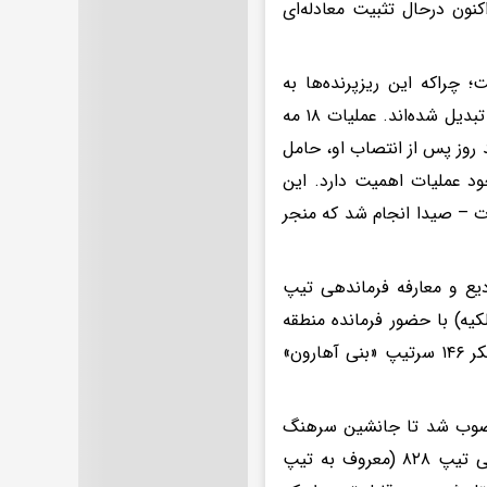
نون درحال تثبیت معادله‌ای
ت؛ چراکه این ریزپرنده‌ها به
سلاحی کیفی با مزایای تاکتیکی و چه‌بسا استراتژیک در نبرد با ارتش اسرائیل تبدیل شده‌اند. عملیات ۱۸ مه
یرا، تنها چند روز پس از انتصاب او، حامل
خود عملیات اهمیت دارد. این
ت – صیدا انجام شد که منجر
اسم تودیع و معارفه فرماندهی تیپ
‌الناقوره تا المالکیه) با حضور فرمانده منطقه
شمالی ژنرال «رافی میلو»، فرمانده واحد ۹۱ سرتیپ «یووال گیز» و فرمانده لشکر ۱۴۶ سرتیپ «بنی آهارون»
م، سرهنگ «آویران الفاسی» به‌عنوان فرمانده جدید تیپ ۳۰۰ منصوب شد تا جانشین سرهنگ
«عمری روزنکرانتز» شود که پس از دو سال حضور در این پست، به فرماندهی تیپ ۸۲۸ (معروف به تیپ