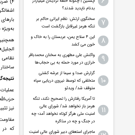
۶
اپستین | چگونه حلقه نزدیکان میلیاردر
۴) ضرب
بدنام ناپدید شدند؟
اشغالگر
سخنگوی ارتش: نظم ایرانی حاکم بر
بارهای 
۷
تنگه هرمز غیرقابل بازگشت است
به‌ویژه 
این ۴ سلاح یمن، عربستان را به خاک و
۸
خون می کشد
الجلیل»
واکنش علی مطهری به سخنان محمدباقر
۹
نظامی ا
خرازی در مورد حمله به بی حجاب‌ها
ساختار 
گزارش صدا و سیما از عرشه کشتی
نتیجه‌گ
۱۰
متخلفی که توسط نیروی دریایی سپاه
متوقف شد/ ویدئو
عملیات 
حزب‌الل
تا آمریکا رفتارش را تصحیح نکند، تنگه
هرمز باز نخواهد شد/ شورای عالی
۱۱
نیز تثبی
امنیت ملی هرگز کوتاه نخواهد آمد؛ چه
مقاومت 
در جنگ و چه در مذاکره
که در 
ماجرای استعفای دبیر شورای عالی امنیت