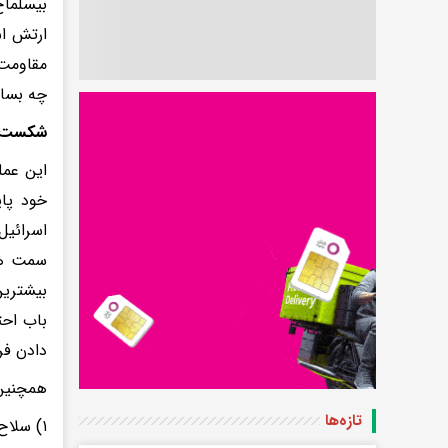
بیسلماخ
ارتش اس
مقاومت 
چه بسا ف
شکست اس
این عمل
خود پای
اسرائیل
سمت هد
بیشترین
باب احت
دادن فر
همچنین 
تازه‌ها
۱) سلاح