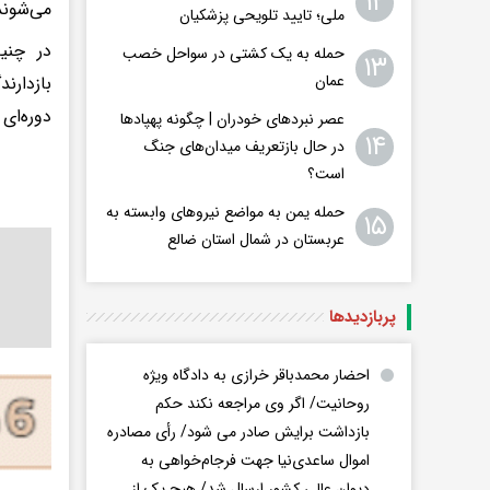
۱۲
می‌شوند
ملی؛ تایید تلویحی پزشکیان
در چنی
حمله به یک کشتی در سواحل خصب
۱۳
عمان
بازدارن
دوره‌ای
عصر نبردهای خودران | چگونه پهپادها
۱۴
در حال بازتعریف میدان‌های جنگ
است؟
حمله یمن به مواضع نیروهای وابسته به
۱۵
عربستان در شمال استان ضالع
پربازدید‌ها
احضار محمدباقر خرازی به دادگاه ویژه
روحانیت/ اگر وی مراجعه نکند حکم
بازداشت برایش صادر می شود/ رأی مصادره
اموال ساعدی‌نیا جهت فرجام‌خواهی به
دیوان عالی کشور ارسال شد/ هیچ یک از