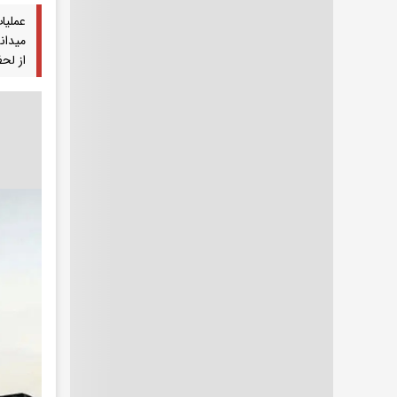
میدان
از لح