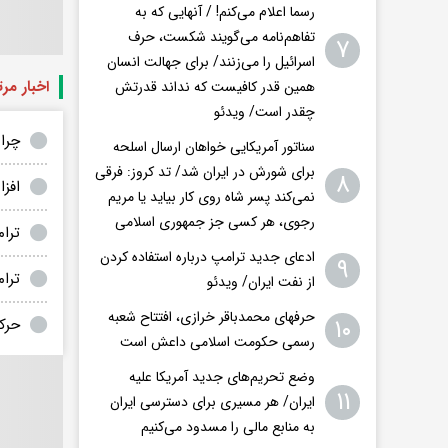
رسما اعلام می‌کنم! / آنهایی که به
تفاهم‌نامه می‌گویند شکست، حرف
۷
اسرائیل را می‌زنند/ برای جهالت انسان
اخبار مر
همین قدر کافیست که نداند قدرتش
چقدر است/ ویدئو
چرا
سناتور آمریکایی خواهان ارسال اسلحه
برای شورش در ایران شد/ تد کروز: فرقی
۸
افز
نمی‌کند پسر شاه روی کار بیاید یا مریم
رجوی، هر کسی جز جمهوری اسلامی
ترام
ادعای جدید ترامپ درباره استفاده کردن
۹
ترام
از نفت ایران/ ویدئو
حرفهای محمدباقر خرازی، افتتاح شعبه
۱۰
حرکت
رسمی حکومت اسلامی داعش است
وضع تحریم‌های جدید آمریکا علیه
۱۱
ایران/ هر مسیری برای دسترسی ایران
به منابع مالی را مسدود می‌کنیم