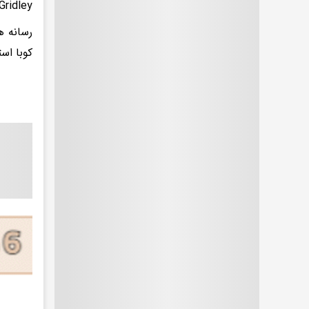
USS Gridley و تانکر تدارکاتی
رسانه ه
کوبا استفاده