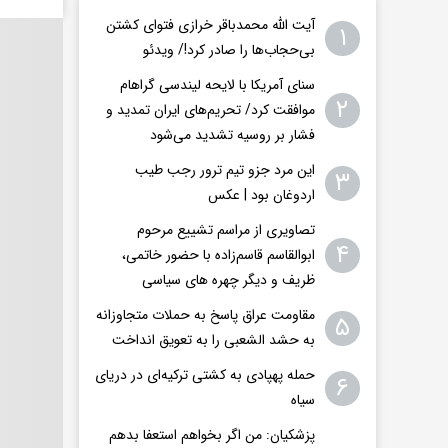
آیت الله محمدباقر خرازی فتوای کشتن
۱
بی‌حجاب‌ها را صادر کرد!/ ویدئو
سنای آمریکا با لایحه لیندسی گراهام
۲
موافقت کرد/ تحریم‌های ایران تمدید و
فشار بر روسیه تشدید می‌شود
این مرد جزو تیم ترور رجب طیب
۳
اردوغان بود | عکس
تصاویری از مراسم تشییع مرحوم
۴
ابوالقاسم قاسم‌زاده با حضور خاتمی،
ظریف و دیگر چهره های سیاسی
مقاومت عراق پاسخ به حملات متجاوزانه
۵
به حشد الشعبی را به تعویق انداخت
حمله پهپادی به کشتی ترکیه‌ای در دریای
۶
سیاه
پزشکیان: من اگر بخواهم استعفا بدهم