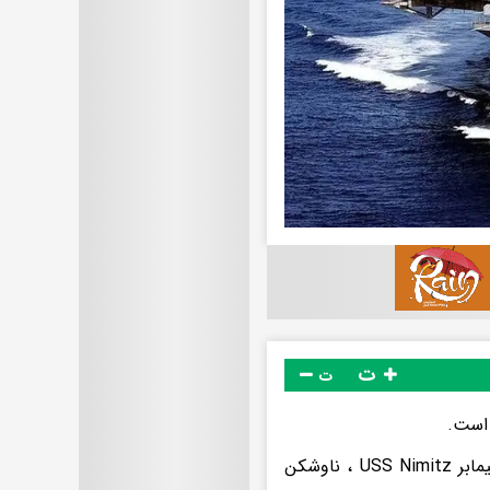
ت
ت
 است.
طبق اعلام فرماندهی جنوبی نیروی دریایی آمریکا ، این گروه شامل ناو هواپیمابر USS Nimitz ، ناوشکن