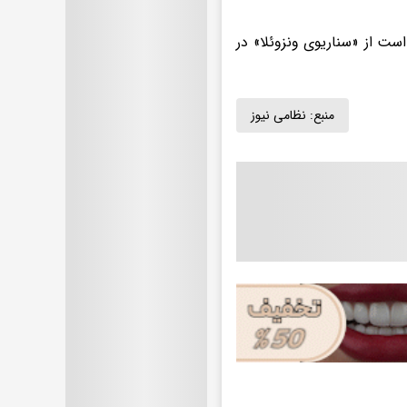
ست از «سناریوی ونزوئلا» در
منبع:
نظامی نیوز