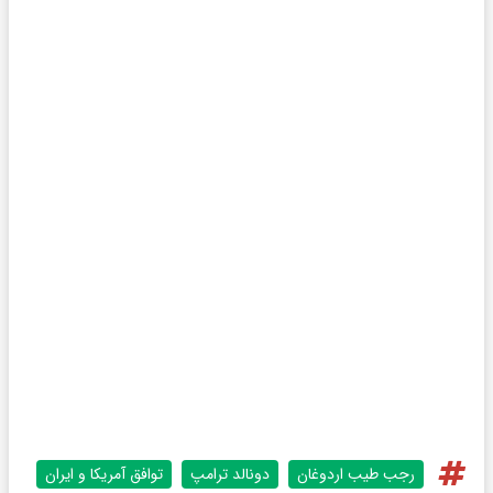
رجب طیب اردوغان
دونالد ترامپ
توافق آمریکا و ایران