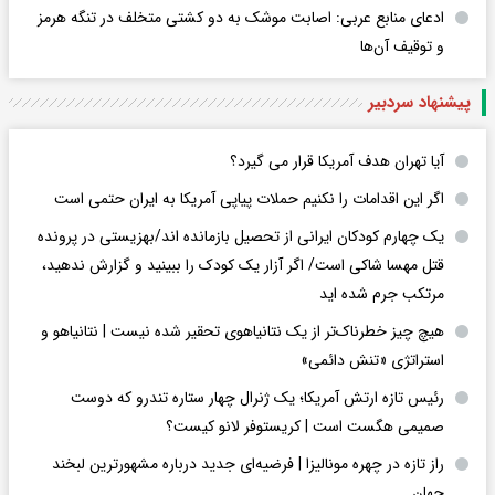
ادعای منابع عربی: اصابت موشک به دو کشتی متخلف در تنگه هرمز
و توقیف آن‌ها
پیشنهاد سردبیر
آیا تهران هدف آمریکا قرار می گیرد؟
اگر این اقدامات را نکنیم حملات پیاپی آمریکا به ایران حتمی است
یک چهارم کودکان ایرانی از تحصیل بازمانده اند/بهزیستی در پرونده
قتل مهسا شاکی است/ اگر آزار یک کودک را ببینید و گزارش ندهید،
مرتکب جرم شده اید
هیچ چیز خطرناک‌تر از یک نتانیاهوی تحقیر شده نیست | نتانیاهو و
استراتژی «تنش دائمی»
رئیس تازه ارتش آمریکا؛ یک ژنرال چهار ستاره تندرو که دوست
صمیمی هگست است | کریستوفر لانو کیست؟
راز تازه در چهره مونالیزا | فرضیه‌ای جدید درباره مشهورترین لبخند
جهان