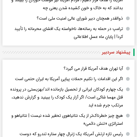
آمریکا را هدف قرار دهیم/ مردم آمریکا نیز موشک خوردن را ببینند و
بدانند که به خاک و خون کشیده شدن یعنی چه
ذوالقدر همچنان دبیر شورای ‌عالی امنیت ملی است؟
ترامپ در حمله‌ به رسانه‌ها، ناخواسته یک افشای محرمانه را تأیید
کرد! |‌ پایانِ ماه عسلِ اطلاعاتی
پیشنهاد سردبیر
آیا تهران هدف آمریکا قرار می گیرد؟
اگر این اقدامات را نکنیم حملات پیاپی آمریکا به ایران حتمی است
یک چهارم کودکان ایرانی از تحصیل بازمانده اند/بهزیستی در پرونده
قتل مهسا شاکی است/ اگر آزار یک کودک را ببینید و گزارش ندهید،
مرتکب جرم شده اید
هیچ چیز خطرناک‌تر از یک نتانیاهوی تحقیر شده نیست | نتانیاهو و
استراتژی «تنش دائمی»
رئیس تازه ارتش آمریکا؛ یک ژنرال چهار ستاره تندرو که دوست