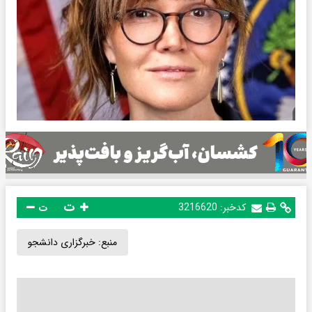
ت
کدخبر:
3216620
ت
منبع:
خبرگزاری دانشجو