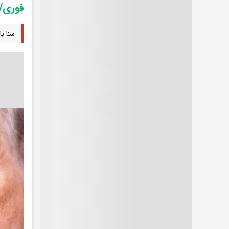
فوری/ 
سنا با رأی ۵۰ به ۴۷، اکنون به طور رسمی «قطع