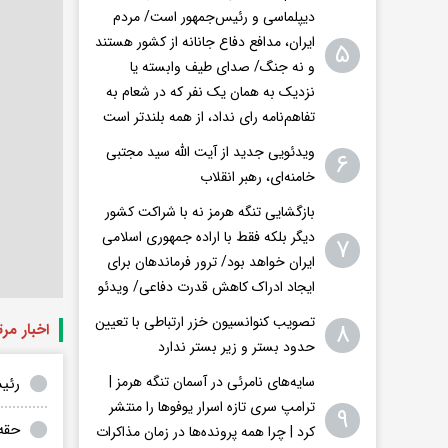
دیپلماسی و رئیس‌جمهور است/ مردم
ایران، مدافع دفاع جانانه از کشور هستند
۵
و نه جنگ/ صدای طیف وابسته یا
نزدیک به همان یک نفر که در شعام به
تفاهم‌نامه رای نداد، از همه بلندتر است
ویدئویی جدید از آیت الله سید مجتبی
۶
خامنه‌ای، رهبر انقلاب
بازگشایی تنگه هرمز نه با شراکت کشور
دیگر بلکه فقط با اراده جمهوری اسلامی
۷
ایران خواهد بود/ ترور فرماندهان برای
ایجاد ادراک کاهش قدرت دفاعی/ ویدئو
تصویب کنوانسیون خزر ارتباطی با تعیین
۸
اخبار مر
حدود بستر و زیر بستر ندارد
سایه‌های نامرئی در آسمان تنگه هرمز |
رئی
ترامپ سری تازه اسرار یوفوها را منتشر
۹
حقه 
کرد | چرا همه پرونده‌ها در زمان مذاکرات