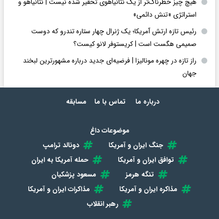
هیچ چیز خطرناک‌تر از یک نتانیاهوی تحقیر شده نیست | نتانیاهو و
استراتژی «تنش دائمی»
رئیس تازه ارتش آمریکا؛ یک ژنرال چهار ستاره تندرو که دوست
صمیمی هگست است | کریستوفر لانو کیست؟
راز تازه در چهره مونالیزا | فرضیه‌ای جدید درباره مشهورترین لبخند
جهان
درباره ما
تماس با ما
مسابقه
موضوعات داغ
جنگ ایران و آمریکا
دونالد ترامپ
توافق ایران و آمریکا
حمله آمریکا به ایران
تنگه هرمز
مسعود پزشکیان
مذاکره ایران و آمریکا
مذاکرات ایران و آمریکا
رهبر انقلاب