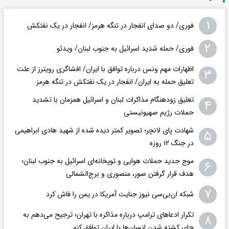
۱
فوری/ دو صدای انفجار در تنگه هرمز/ انفجار در یک نفتکش
۲
فوری/ حمله شدید اسرائیل به جنوب لبنان/ ویدئو
اظهارات مهم ونس درباره توافق با ایران/ افشاگری رویترز از علت
۳
تعلیق حمله به ایران/ انفجار در یک نفتکش در تنگه هرمز
تعلیق زودهنگام مذاکرات لبنان و اسرائیل همزمان با تشدید
۴
حملات رژیم صهیونیستی
شهادت پای لانچر؛ تصویر کمتر دیده شده از شهید هادی ابراهیمی
۵
در جنگ ۱۲ روزه
موج جدید حملات هوایی و توپخانه‌ای اسرائیل به جنوب لبنان؛
۶
هدف قرار گرفتن صور، منصوری و برج‌الشمالی
۷
شبکه ان‌بی‌سی نیوز جنایت آمریکا در یمن را فاش کرد
تکرار ادعاهای ترامپ درباره مذاکره با تهران؛ ترجیح می‌دهم به
۸
جای کشته شدن انسان‌ها با ایران توافق کنم