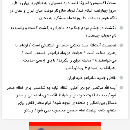
است/ آکسیوس: آمریکا قصد دارد دستیابی به توافق با ایران را طی
امروز چهارشنبه اعلام کند/ ایجاد سازوکار موقت میان ایران و عمان در
تنگه هرمز به مدت ۶۰ روز/حمله موشکی به بحرین
انگشت در چشم مردم جنگ‌زده؛ ماجرای بازگشت گشت و پلمب به
نام حجاب چیست؟
شخصیت آیت‌الله سید مجتبی خامنه‌ای استثنائی است / ارتباط با
رهبری سخت است / حوادث دی‌ماه فراموش نشدنی است /
می‌خواستند ۴۸ ساعته ایران را بگیرند/ با پای زخمی خدمت
رهبرانقلاب رسیدم + ویدئو کامل
لفاظی جدید نتانیاهو علیه ایران
آیت الله مرتضی جوادی آملی: انتقام نباید به شکستی برای نظام منجر
شود/ باید به قدرت خودمان و شرایط اقتصادی، اجتماعی و سایر
مسائل بین‌المللی و منطقه‌ای توجه شود/ قیام مختار ثقفی برای
انتقام، ادامه نهضت امام حسین محسوب نمی شود/ ویدئو