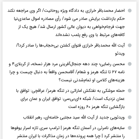
احضار محمدباقر خرازی به دادگاه ویژه روحانیت/ اگر وی مراجعه نکند
حکم بازداشت برایش صادر می شود/ رأی مصادره اموال ساعدی‌نیا
جهت فرجام‌خواهی به دیوان عالی کشور ارسال شد/ هیچ یک از
کافه‌های مرتبط با وی رفع پلمب نشده‌اند
آیت الله محمدباقر خرازی فتوای کشتن بی‌حجاب‌ها را صادر کرد!/
ویدئو
محسن رضایی؛ چند دهه جنجال‌آفرینی مرد هزار نسخه، از کربلای۴ و
نامه ۶۷ تا تنگه هرمز و شعام/ آقا‌محسن واقعاً به دنبال چیست و چرا
هزینه‌های کلامی او تمام‌شدنی نیست؟
حمله موشکی به نفتکش اماراتی در تنگه هرمز/ عراقچی: توافق با
عمان نزدیک است/ شبکه «ای‌بی‌سی: توافق ایران و عمان برای
بازگشایی تنگه هرمز ۶۰ روزه است
ویدئویی جدید از آیت الله سید مجتبی خامنه‌ای، رهبر انقلاب
سایه‌های نامرئی در آسمان تنگه هرمز | ترامپ سری تازه اسرار یوفوها
را منتشر کرد | چرا همه پرونده‌ها در زمان مذاکرات با ایران منتشر