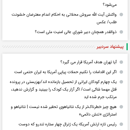
می‌شود؟
واکنش آیت الله سروش محلاتی به احکام اعدام معترضان خشونت
طلب/ عکس
ذوالقدر همچنان دبیر شورای ‌عالی امنیت ملی است؟
پیشنهاد سردبیر
آیا تهران هدف آمریکا قرار می گیرد؟
اگر این اقدامات را نکنیم حملات پیاپی آمریکا به ایران حتمی است
یک چهارم کودکان ایرانی از تحصیل بازمانده اند/بهزیستی در پرونده
قتل مهسا شاکی است/ اگر آزار یک کودک را ببینید و گزارش ندهید،
مرتکب جرم شده اید
هیچ چیز خطرناک‌تر از یک نتانیاهوی تحقیر شده نیست | نتانیاهو و
استراتژی «تنش دائمی»
رئیس تازه ارتش آمریکا؛ یک ژنرال چهار ستاره تندرو که دوست