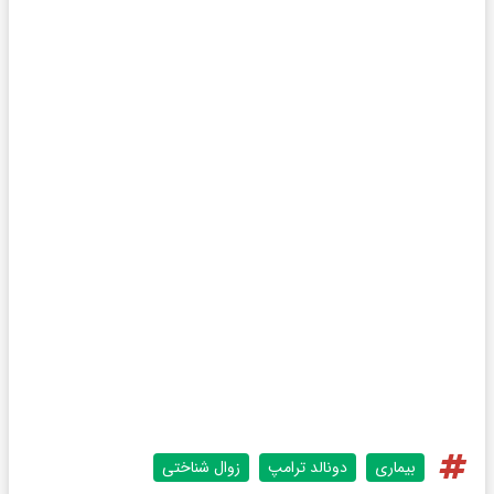
بیماری
دونالد ترامپ
زوال شناختی