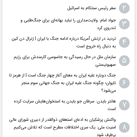
۲
سفر رئیس سنتکام به اسرائیل
جواد امام: ولایت‌مداری را نباید بهانه‌ای برای جنگ‌طلبی و
۳
تندروی کرد
تردید در ارتش آمریکا درباره ادامه جنگ با ایران | ژنرال دن کین
۴
به دنبال راه خروج است
سازمان ملل در حال رسیدگی به جاسوسی کارمندش برای رژیم
۵
صهیونیستی
جنگ دوباره علیه ایران به معنای آغاز چهار جنگ است | از هرمز تا
۶
تایوان؛ چگونه جنگ علیه ایران به جنگ جهانی سوم منجر
می‌شود؟
هانتر بایدن: سرطان جو بایدن به استخوان‌هایش سرایت کرده
۷
است
واکنش پزشکیان به ادعای استعفای ذوالقدر از دبیری شورای عالی
۸
امنیت ملی: یک سری اختلافات مطرح است که تلاش می‌کنیم
برطرف شود