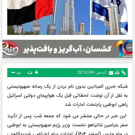
ت
کدخبر:
3216249
ت
شبکه خبری المیادین بدون نام بردن از یک رسانه صهیونیستی
به نقل از آن نوشت: لحظاتی قبل یک هواپیمای دولتی اسرائیل
راهی ابوظبی پایتخت امارات شد.
این خبر در حالی منتشر می شود که جمعه شب پس از تأیید
سفر بنیامین نتانیاهو نخست وزیر رژیم صهیونیستی به ابوظبی
در ماه مارس (اسفند ۱۴۰۴)، امارات پیام اعتراضی شدیداللحنی