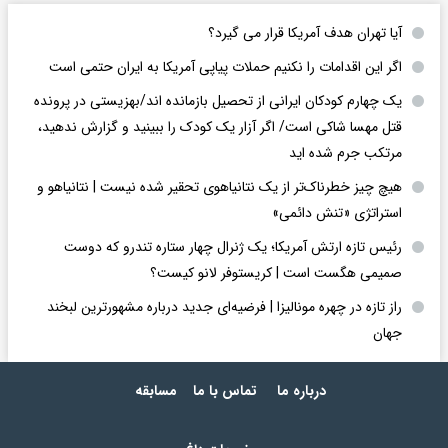
آیا تهران هدف آمریکا قرار می گیرد؟
اگر این اقدامات را نکنیم حملات پیاپی آمریکا به ایران حتمی است
یک چهارم کودکان ایرانی از تحصیل بازمانده اند/بهزیستی در پرونده
قتل مهسا شاکی است/ اگر آزار یک کودک را ببینید و گزارش ندهید،
مرتکب جرم شده اید
هیچ چیز خطرناک‌تر از یک نتانیاهوی تحقیر شده نیست | نتانیاهو و
استراتژی «تنش دائمی»
رئیس تازه ارتش آمریکا؛ یک ژنرال چهار ستاره تندرو که دوست
صمیمی هگست است | کریستوفر لانو کیست؟
راز تازه در چهره مونالیزا | فرضیه‌ای جدید درباره مشهورترین لبخند
جهان
درباره ما
تماس با ما
مسابقه