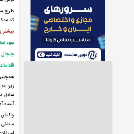
طرح ساخ
که ممکن
بیشتر ب
سوء است
جنجال د
اقدامات
همچنین،
زیرا قو
سابق دا
آینده آ
واکنش ع
منطقی ب
استفاده