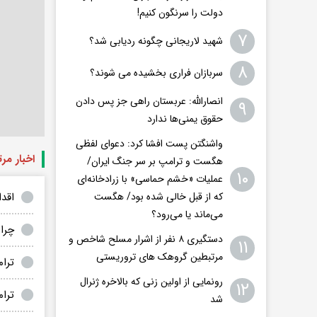
دولت را سرنگون کنیم!
۷
شهید لاریجانی چگونه ردیابی شد؟
۸
سربازان فراری بخشیده می شوند؟
انصارالله: عربستان راهی جز پس دادن
۹
حقوق یمنی‌ها ندارد
واشنگتن پست افشا کرد: دعوای لفظی
اخبار مر
هگست و ترامپ بر سر جنگ ایران/
۱۰
عملیات «خشم حماسی» با زرادخانه‌ای
اقد
که از قبل خالی شده بود/ هگست
می‌ماند یا می‌رود؟
چرا
دستگیری ۸ نفر از اشرار مسلح شاخص و
۱۱
مرتبطین گروهک های تروریستی
ترا
رونمایی از اولین زنی که بالاخره ژنرال
۱۲
ترا
شد