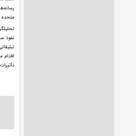
رسانه‌ه
متحده ب
تحلیلگر
نفوذ سی
تبلیغات
اقدام م
تأثیرات