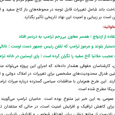
ت باند شامل تغییرات قابل توجه در محوطه‌های باز کاخ سفید و ا
 است بر زیبایی و امنیت این نهاد تاریخی تأثیر بگذارد.
خوانید:
فاده از ازدواج | همسر معاون بی‌رحم ترامپ به دردسر افتاد
ستیار بلوند و مرموز ترامپ که تلفن رئیس جمهور دست اوست | ناتا
 عجیب ملانیا کاخ سفید را نگران کرده است | پای اپستین در خانه ترا
 کارشناسان حقوقی هشدار داده‌اند که اجرای این پروژه می‌تواند م
انین فدرال محدودیت‌های مشخصی برای تغییرات در املاک دولتی و اس
رند. این طرح هم‌زمان با مناقشات سیاسی گسترده درباره میراث تر
مریکا مطرح شده است.
مومی به این خبر نیز متنوع بوده است. حامیان ترامپ می‌گویند ب
رای کاهش ترافیک و افزایش امنیت است، در حالی که منتقدان تأکی
 نادرست از منابع دولتی برای اهداف شخصی و افزایش نابرابری د