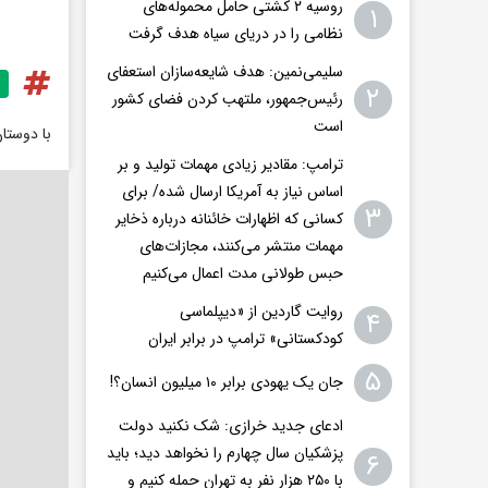
روسیه ۲ کشتی حامل محموله‌های
۱
نظامی را در دریای سیاه هدف گرفت
سلیمی‌نمین: هدف شایعه‌سازان استعفای
۲
رئیس‌جمهور، ملتهب کردن فضای کشور
است
با دوستا
ترامپ: مقادیر زیادی مهمات تولید و بر
اساس نیاز به آمریکا ارسال شده/ برای
۳
کسانی که اظهارات خائنانه درباره ذخایر
مهمات منتشر می‌کنند، مجازات‌های
حبس طولانی مدت اعمال می‌کنیم
روایت گاردین از «دیپلماسی
۴
کودکستانی» ترامپ در برابر ایران
۵
جان یک یهودی برابر ۱۰ میلیون انسان؟!
ادعای جدید خرازی: شک نکنید دولت
پزشکیان سال چهارم را نخواهد دید؛ باید
۶
با ۲۵۰ هزار نفر به تهران حمله کنیم و