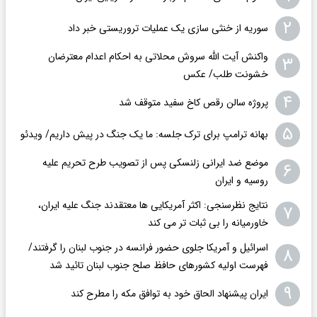
۲
سوریه از خنثی سازی یک عملیات تروریستی خبر داد
واکنش آیت الله سروش محلاتی به احکام اعدام معترضان
۳
خشونت طلب/ عکس
۴
پروژه سالن رقص کاخ سفید متوقف شد
۵
بهانه ترامپ برای ترک جلسه: ما یک جنگ در پیش داریم/ ویدئو
موضع ضد ایرانی زلنسکی پس از تصویب طرح تحریم علیه
۶
روسیه و ایران
نتایج نظرسنجی: اکثر آمریکایی ها معتقدند جنگ علیه ایران،
۷
خاورمیانه را بی ثبات تر می کند
اسرائیل و آمریکا جلوی حضور فرانسه در جنوب لبنان را گرفتند/
۸
فهرست اولیه کشورهای حافظ صلح جنوب لبنان تائید شد
۹
ایران پیشنهاد الحاق خود به توافق مکه را مطرح کند