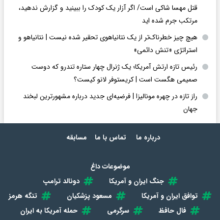
قتل مهسا شاکی است/ اگر آزار یک کودک را ببینید و گزارش ندهید،
مرتکب جرم شده اید
هیچ چیز خطرناک‌تر از یک نتانیاهوی تحقیر شده نیست | نتانیاهو و
استراتژی «تنش دائمی»
رئیس تازه ارتش آمریکا؛ یک ژنرال چهار ستاره تندرو که دوست
صمیمی هگست است | کریستوفر لانو کیست؟
راز تازه در چهره مونالیزا | فرضیه‌ای جدید درباره مشهورترین لبخند
جهان
درباره ما
تماس با ما
مسابقه
موضوعات داغ
جنگ ایران و آمریکا
دونالد ترامپ
توافق ایران و آمریکا
مسعود پزشکیان
تنگه هرمز
فال حافظ
سرگرمی
حمله آمریکا به ایران