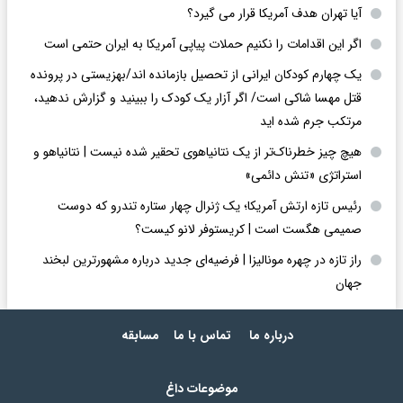
آیا تهران هدف آمریکا قرار می گیرد؟
اگر این اقدامات را نکنیم حملات پیاپی آمریکا به ایران حتمی است
یک چهارم کودکان ایرانی از تحصیل بازمانده اند/بهزیستی در پرونده
قتل مهسا شاکی است/ اگر آزار یک کودک را ببینید و گزارش ندهید،
مرتکب جرم شده اید
هیچ چیز خطرناک‌تر از یک نتانیاهوی تحقیر شده نیست | نتانیاهو و
استراتژی «تنش دائمی»
رئیس تازه ارتش آمریکا؛ یک ژنرال چهار ستاره تندرو که دوست
صمیمی هگست است | کریستوفر لانو کیست؟
راز تازه در چهره مونالیزا | فرضیه‌ای جدید درباره مشهورترین لبخند
جهان
درباره ما
تماس با ما
مسابقه
موضوعات داغ