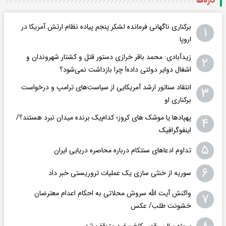
تازه‌ها
برکناری ناگهانی فرمانده لشکر پنجم پیاده‌ نظام ارتش آمریکا در
۱
اروپا
زیدآبادی: محمد باقر خرازی دستور قتل و کشتار شهروندان و
۲
اشغال دوایر دولتی داده! چرا بازداشت نمی‌شود؟
انتقاد سناتور ارشد آمریکایی از سیاست‌های ترامپ و درخواست
۳
برکناری او
پهپادها یا موشک های کروز؛ کدام‌یک برنده میدان نبرد هستند؟/
۴
اینفوگرافیک
۵
تداوم ادعاهای سنتکام درباره محاصره دریایی ایران
۶
سوریه از خنثی سازی یک عملیات تروریستی خبر داد
واکنش آیت الله سروش محلاتی به احکام اعدام معترضان
۷
خشونت طلب/ عکس
پروژه سالن رقص کاخ سفید متوقف شد