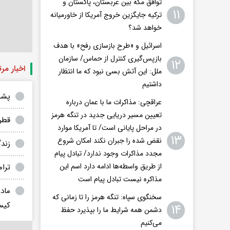
توافق مکه بین عربستان، پاکستان و
۱۱
ترکیه جایگزین خروج آمریکا از خاورمیانه
خواهد شد؟
اسرائیل و «طرح بازسازی رفح» با هدف
بازپس‌گیری کنترل از حماس/ سازمان
۱۲
اخبار مر
ملل: این آتش بسی نبود که ما انتظار
داشتیم
پشت
عراقچی: مذاکرات ما با عمان درباره
تعیین مسیر دریایی جدید در تنگه هرمز
قطر 
در مراحل پایانی است/ تا آمریکا موارد
۱۳
نقض شده را جبران نکند امکان شروع
زندگ
مجدد مذاکرات وجود ندارد/ تبادل پیام
از طریق واسطه‌ها ادامه دارد اسم این
ترا
مذاکره نیست تبادل پیام است
مادو
سخنگوی سپاه: تنگه هرمز را تا زمانی که
کیس
۱۴
دشمن همه‌ شرایط ما را بپذیرد حفظ
می‌کنیم