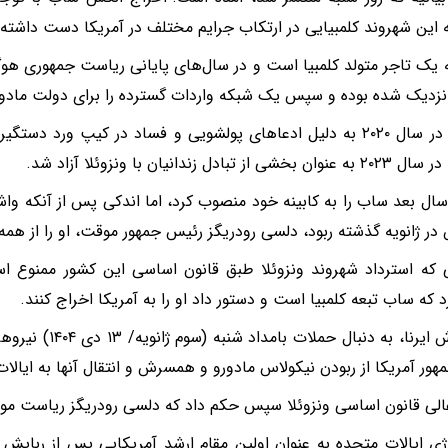
این شهروند کلمبیایی در ارتکاب جرایم مختلف در آمریکا دست داشته
 نزدیک شده بوده و سپس یک شبکه واردات گسترده را برای دولت مادور
او ابتدا در سال ۲۰۲۰ به دلیل ادعاهای پولشویی و فساد در کیپ ورد 
 از تبادل زندانیان با ونزوئلا آزاد شد.
سال بعد ساب را به کابینه خود منصوب کرد، اما اندکی پس از آنکه واشن
 در ژانویه گذشته ربود، دلسی رودریگز رئیس جمهور موقت، او را از همه
 که استرداد شهروند ونزوئلا طبق قانون اساسی این کشور ممنوع ا
د که ساب تبعه کلمبیا است و دستور داد او را به آمریکا اخراج کنند.
به گزارش ایرنا، به دن
هور آمریکا از ربودن نیکولاس مادورو و همسرش و انتقال آنها به ایالات
الی قانون اساسی ونزوئلا سپس حکم داد که دلسی رودریگز ریاست موقت 
رژی ایالات متحده به عنوان اولین مقام ارشد آمریکایی پس از ربایش