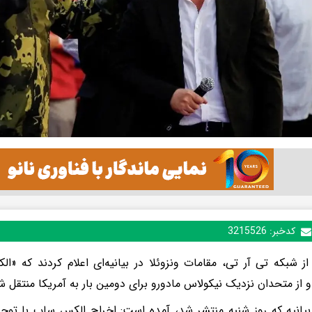
کدخبر:
3215526
از شبکه تی آر تی،‌ مقامات ونزوئلا در بیانیه‌ای اعلام کردند که 
 و از متحدان نزدیک نیکولاس مادورو برای دومین بار به آمریکا منتقل 
بیانیه که روز شنبه منتشر شد، آمده است: اخراج الکس ساب با توج