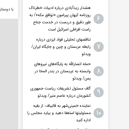
هشدار زیدآبادی درباره ادبیات خطرناک
با دوستا
روزنامه کیهان پیرامون «توافق مکه»/ به
۶
طور دقیق و دربست در خدمت جناح
راست افراطی اسرائیل است
تناقضهای تحلیلی فواد ایزدی درباره
۷
رابطه عربستان و چین و جایگاه ایران/
ویدئو
حمله انصارالله به پایگاه‌های نیروهای
۸
وابسته به عربستان در بندر المخا در
یمن/ ویدئو
گاف مسئول تشریفات ریاست جمهوری
۹
کشورمان درباره عاصم منیر/ ویدئو
نماینده خمینی‌شهر به قالیباف: از بقیه
۱۰
مسئولیتها استعفا دهید و بیاید مجلس را
اداره کنید