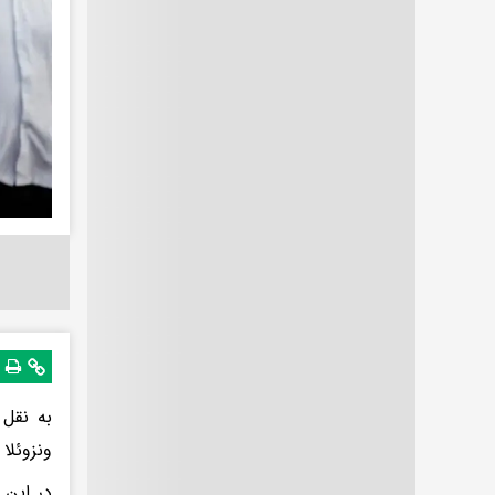
به نقل 
ونزوئلا
در این 