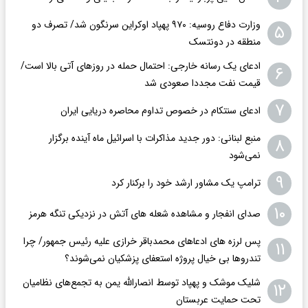
وزارت دفاع روسیه: ۹۷۰ پهپاد اوکراین سرنگون شد/ تصرف دو
۵
منطقه در دونتسک
ادعای یک رسانه خارجی: احتمال حمله در روزهای آتی بالا است/
۶
قیمت نفت مجددا صعودی شد
۷
ادعای سنتکام در خصوص تداوم محاصره دریایی ایران
منبع لبنانی: دور جدید مذاکرات با اسرائیل ماه آینده برگزار
۸
نمی‌شود
۹
ترامپ یک مشاور ارشد خود را برکنار کرد
۱۰
صدای انفجار و مشاهده شعله های آتش در نزدیکی تنگه هرمز
پس لرزه های ادعاهای محمدباقر خرازی علیه رئیس جمهور/ چرا
۱۱
تندروها بی خیال پروژه استعفای پزشکیان نمی‌شوند؟
شلیک موشک و پهپاد توسط انصارالله یمن به تجمع‌های نظامیان‌
۱۲
تحت حمایت عربستان