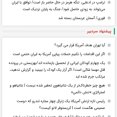
ترامپ در ادعایی: تنگه هرمز در حال حاضر باز است/ توافق با ایران
می‌تواند به‌ زودی حاصل شود/ جنگ به پایان نزدیک است
فوری/ آسمان عربستان بسته شد
پیشنهاد سردبیر
آیا تهران هدف آمریکا قرار می گیرد؟
اگر این اقدامات را نکنیم حملات پیاپی آمریکا به ایران حتمی است
یک چهارم کودکان ایرانی از تحصیل بازمانده اند/بهزیستی در پرونده
قتل مهسا شاکی است/ اگر آزار یک کودک را ببینید و گزارش ندهید،
مرتکب جرم شده اید
هیچ چیز خطرناک‌تر از یک نتانیاهوی تحقیر شده نیست | نتانیاهو و
استراتژی «تنش دائمی»
رئیس تازه ارتش آمریکا؛ یک ژنرال چهار ستاره تندرو که دوست
صمیمی هگست است | کریستوفر لانو کیست؟
راز تازه در چهره مونالیزا | فرضیه‌ای جدید درباره مشهورترین لبخند