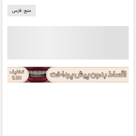
منبع:
فارس