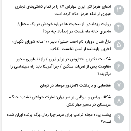
ادعای هرمز لتر: ایران عوارض ۷٪ را بر تمام کشتی‌های تجاری
۳
عبوری از تنگه هرمز اعلام کرده است
روایت زیدآبادی از صحبت ها درباره خودش در یک محفل/
۴
ماجرای خاله ماه طلعت در زیدآباد چه بود؟
داغ شدن دوباره نام احمد جنتی/ دبیر ۱۰۰ ساله شورای نگهبان؛
۵
آخرین بازمانده از نسل نخست انقلاب
شکست دکترین اختاپوس در برابر ایران / راز تاب‌آوری محور
۶
مقاومت پس از ضربات سنگین / چرا آمریکا باید راه دیپلماسی را
برگزیند؟
۷
شناسایی و بازداشت ۲۱مزدور موساد در کرمان
شکاف ریاض و ابوظبی بر سر ایران: امارات خواهان تشدید جنگ،
۸
عربستان در مسیر مهار تنش
پشت پرده عجله ترامپ برای هرمز؛چرا زمان،برگ برنده ایران شده
۹
است؟