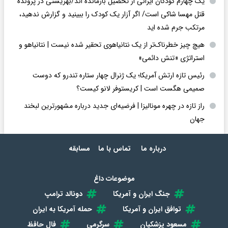
یک چهارم کودکان ایرانی از تحصیل بازمانده اند/بهزیستی در پرونده
قتل مهسا شاکی است/ اگر آزار یک کودک را ببینید و گزارش ندهید،
مرتکب جرم شده اید
هیچ چیز خطرناک‌تر از یک نتانیاهوی تحقیر شده نیست | نتانیاهو و
استراتژی «تنش دائمی»
رئیس تازه ارتش آمریکا؛ یک ژنرال چهار ستاره تندرو که دوست
صمیمی هگست است | کریستوفر لانو کیست؟
راز تازه در چهره مونالیزا | فرضیه‌ای جدید درباره مشهورترین لبخند
جهان
درباره ما
تماس با ما
مسابقه
موضوعات داغ
جنگ ایران و آمریکا
دونالد ترامپ
توافق ایران و آمریکا
حمله آمریکا به ایران
مسعود پزشکیان
سرگرمی
فال حافظ