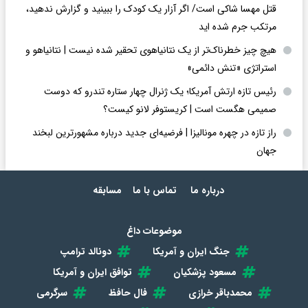
قتل مهسا شاکی است/ اگر آزار یک کودک را ببینید و گزارش ندهید،
مرتکب جرم شده اید
هیچ چیز خطرناک‌تر از یک نتانیاهوی تحقیر شده نیست | نتانیاهو و
استراتژی «تنش دائمی»
رئیس تازه ارتش آمریکا؛ یک ژنرال چهار ستاره تندرو که دوست
صمیمی هگست است | کریستوفر لانو کیست؟
راز تازه در چهره مونالیزا | فرضیه‌ای جدید درباره مشهورترین لبخند
جهان
درباره ما
تماس با ما
مسابقه
موضوعات داغ
جنگ ایران و آمریکا
دونالد ترامپ
مسعود پزشکیان
توافق ایران و آمریکا
محمدباقر خرازی
فال حافظ
سرگرمی