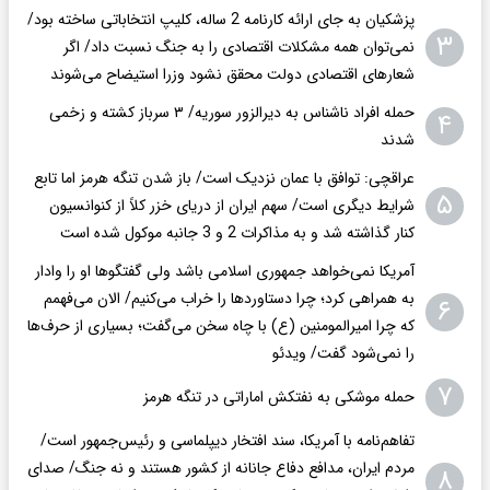
پزشکیان به جای ارائه کارنامه 2 ساله، کلیپ انتخاباتی ساخته بود/
۳
نمی‌توان همه مشکلات اقتصادی را به جنگ نسبت داد/ اگر
شعار‌های اقتصادی دولت محقق نشود وزرا استیضاح می‌شوند
حمله افراد ناشناس به دیرالزور سوریه/ ۳ سرباز کشته و زخمی
۴
شدند
عراقچی: توافق با عمان نزدیک است/ باز شدن تنگه هرمز اما تابع
۵
شرایط دیگری است/ سهم ایران از دریای خزر کلاً از کنوانسیون
کنار گذاشته شد و به مذاکرات 2 و 3 جانبه موکول شده است
آمریکا نمی‌خواهد جمهوری اسلامی باشد ولی گفتگوها او را وادار
به همراهی کرد؛ چرا دستاوردها را خراب می‌کنیم/ الان می‌فهمم
۶
که چرا امیرالمومنین (ع) با چاه سخن می‌گفت؛ بسیاری از حرف‌ها
را نمی‌شود گفت/ ویدئو
۷
حمله موشکی به نفتکش اماراتی در تنگه هرمز
تفاهم‌نامه با آمریکا، سند افتخار دیپلماسی و رئیس‌جمهور است/
مردم ایران، مدافع دفاع جانانه از کشور هستند و نه جنگ/ صدای
۸