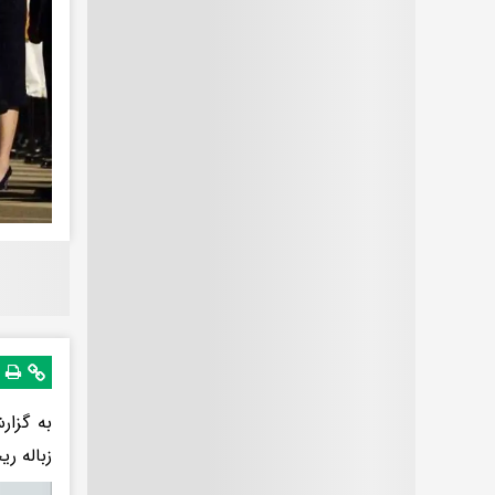
به گزار
زباله ر