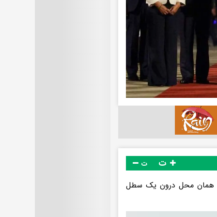
ت
ت
 در همان محل درون یک سطل