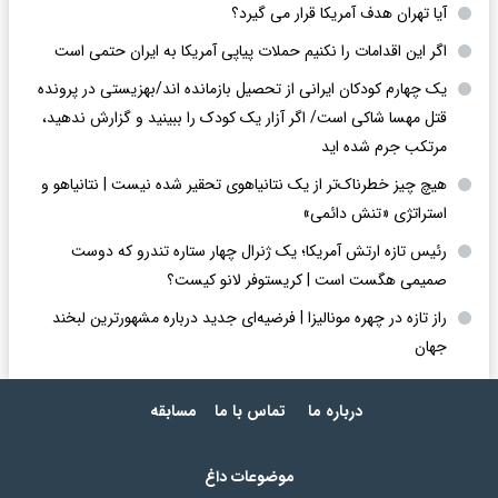
آیا تهران هدف آمریکا قرار می گیرد؟
اگر این اقدامات را نکنیم حملات پیاپی آمریکا به ایران حتمی است
یک چهارم کودکان ایرانی از تحصیل بازمانده اند/بهزیستی در پرونده
قتل مهسا شاکی است/ اگر آزار یک کودک را ببینید و گزارش ندهید،
مرتکب جرم شده اید
هیچ چیز خطرناک‌تر از یک نتانیاهوی تحقیر شده نیست | نتانیاهو و
استراتژی «تنش دائمی»
رئیس تازه ارتش آمریکا؛ یک ژنرال چهار ستاره تندرو که دوست
صمیمی هگست است | کریستوفر لانو کیست؟
راز تازه در چهره مونالیزا | فرضیه‌ای جدید درباره مشهورترین لبخند
جهان
درباره ما
تماس با ما
مسابقه
موضوعات داغ