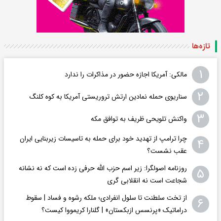
تازه‌ها
۱
مالکی: آمریکا اجازه حضور در مذاکرات را ندارد
۲
سناریوی حمله نمادین ارتش تروریستی آمریکا به کوه کلنگ
۳
واکنش تلویحی ظریف به توافق مکه
چرا ترامپ از تهدید خود برای حمله به تاسیسات زیربنایی ایران
۴
عقب نشست؟
روزنامه اصولگرا: زیر اسم حزب الله حرفی زده است که نه نشانه
۵
شجاعت است نه انقلابی گری
از تخت سلطنت تا سلول انفرادی؛ ملکه رشوه و فساد | سقوط
۶
دراماتیک «پرنسس ازبکستان» | گلنارا کریمووا کیست؟