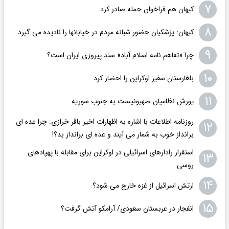
۷
کیهان هم فراخوان حمله صادر کرد
۸
کیهان: پزشکیان حضور شبانه مردم در خیابانها را نادیده می گیرد
۹
چرا «تفاهم نامه اسلام آباد» سند پیروزی ایران است؟
۱۰
بلغارستان سفیر اوکراین را احضار کرد
۱۱
یورش نظامیان صهیونیست به جنوب سوریه
روزنامه اطلاعات با اشاره به اظهارات اخیر باقر خرازی: چرا عده ای
۱۲
برانداز خوب به شمار می آیند و عده ای برانداز بد؟!
استقرار رادارهای اسرائیلی در اوکراین برای مقابله با پهپادهای
۱۳
روسی
۱۴
ارتش اسرائیل از غزه خارج می شود؟
۱۵
انفجار در عربستان سعودی/ آرامکو آتش گرفت؟