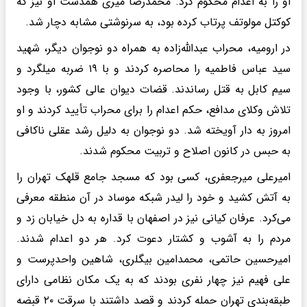
او را به اعدام محکوم کرد. محمدرضا میری همدست او نیز که
کوکتل مولوتف پرتاب کرده بود، به سرنوشتی مشابه دچار شد.
در ارومیه، محراب عبدالله‌زاده به همراه دو نوجوان دیگر، شهید
سید عباس فاطمیه را محاصره کردند و با ۱۹ ضربه میلگرد و
سیم کابل به قتل رساندند. قضات دیوان عالی کشور، با وجود
تلاش وکلای مدافع، حکم اعدام را برای محراب تأیید کردند و او
امروز به دار آویخته شد. دو نوجوان به دلیل رشد عقلی ناکافی
به حبس در کانون اصلاح و تربیت محکوم شدند.
امیرعلی میرجعفری، کسی بود که مسجد جامع قلهک تهران را
به آتش کشید و خود را لیدر شبکه موساد در آن منطقه معرفی
می‌کرد. عرفان کیانی نیز در اصفهان با قداره به دل خیابان زد و
مردم را به آشوب و کشتار دعوت کرد. هر دو اعدام شدند.
امیرحسین حاتمی، محمدامین بیگلری، شاهین واحدپرست و
علی فهیم نیز چهار نفری بودند که به یک مکان نظامی دارای
طبقه‌بندی تهران حمله کردند و قصد داشتند با سرقت ۲۰ قبضه