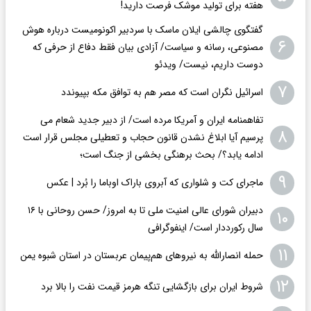
هفته برای تولید موشک فرصت دارید!
گفتگوی چالشی ایلان ماسک با سردبیر اکونومیست درباره هوش
۶
مصنوعی، رسانه و سیاست/ آزادی بیان فقط دفاع از حرفی که
دوست داریم، نیست/ ویدئو
۷
اسرائیل نگران است که مصر هم به توافق مکه بپیوندد
تفاهمنامه ایران و آمریکا مرده است/ از دبیر جدید شعام می
۸
پرسیم آیا ابلاغ نشدن قانون حجاب و تعطیلی مجلس قرار است
ادامه یابد؟/ بحث برهنگی بخشی از جنگ است؛
۹
ماجرای کت و شلواری که آبروی باراک اوباما را بُرد | عکس
دبیران شورای عالی امنیت ملی تا به امروز/ حسن روحانی با ۱۶
۱۰
سال رکورددار است/ اینفوگرافی
۱۱
حمله انصارالله به نیروهای هم‌پیمان عربستان در استان شبوه یمن
۱۲
شروط ایران برای بازگشایی تنگه هرمز قیمت نفت را بالا برد