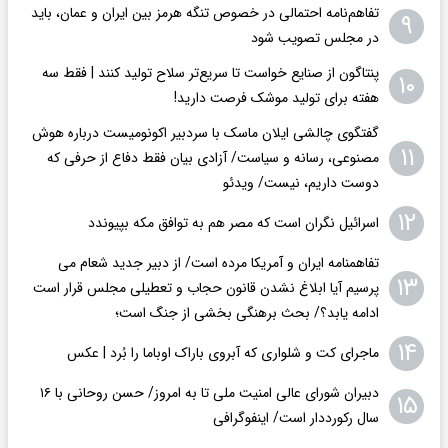
تفاهم‌نامه احتمالی در خصوص تنگه هرمز بین ایران و عمان، باید
۹
در مجلس تصویب شود
پنتاگون از صنایع خواست تا سریع‌تر سلاح تولید کنند | فقط سه
۱۰
هفته برای تولید موشک فرصت دارید!
گفتگوی چالشی ایلان ماسک با سردبیر اکونومیست درباره هوش
۱۱
مصنوعی، رسانه و سیاست/ آزادی بیان فقط دفاع از حرفی که
دوست داریم، نیست/ ویدئو
۱۲
اسرائیل نگران است که مصر هم به توافق مکه بپیوندد
تفاهمنامه ایران و آمریکا مرده است/ از دبیر جدید شعام می
۱۳
پرسیم آیا ابلاغ نشدن قانون حجاب و تعطیلی مجلس قرار است
ادامه یابد؟/ بحث برهنگی بخشی از جنگ است؛
۱۴
ماجرای کت و شلواری که آبروی باراک اوباما را بُرد | عکس
دبیران شورای عالی امنیت ملی تا به امروز/ حسن روحانی با ۱۶
۱۵
سال رکورددار است/ اینفوگرافی