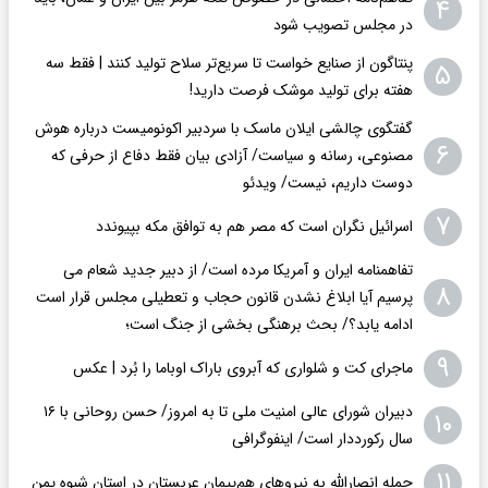
۴
در مجلس تصویب شود
پنتاگون از صنایع خواست تا سریع‌تر سلاح تولید کنند | فقط سه
۵
هفته برای تولید موشک فرصت دارید!
گفتگوی چالشی ایلان ماسک با سردبیر اکونومیست درباره هوش
۶
مصنوعی، رسانه و سیاست/ آزادی بیان فقط دفاع از حرفی که
دوست داریم، نیست/ ویدئو
۷
اسرائیل نگران است که مصر هم به توافق مکه بپیوندد
تفاهمنامه ایران و آمریکا مرده است/ از دبیر جدید شعام می
۸
پرسیم آیا ابلاغ نشدن قانون حجاب و تعطیلی مجلس قرار است
ادامه یابد؟/ بحث برهنگی بخشی از جنگ است؛
۹
ماجرای کت و شلواری که آبروی باراک اوباما را بُرد | عکس
دبیران شورای عالی امنیت ملی تا به امروز/ حسن روحانی با ۱۶
۱۰
سال رکورددار است/ اینفوگرافی
۱۱
حمله انصارالله به نیروهای هم‌پیمان عربستان در استان شبوه یمن