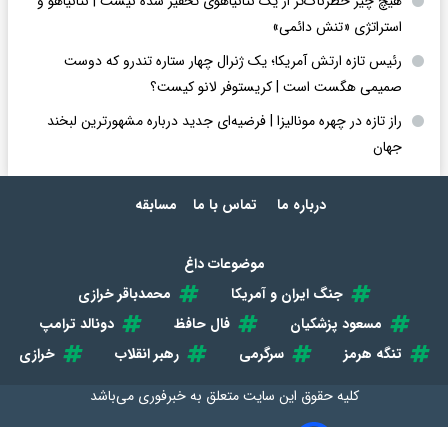
هیچ چیز خطرناک‌تر از یک نتانیاهوی تحقیر شده نیست | نتانیاهو و
استراتژی «تنش دائمی»
رئیس تازه ارتش آمریکا؛ یک ژنرال چهار ستاره تندرو که دوست
صمیمی هگست است | کریستوفر لانو کیست؟
راز تازه در چهره مونالیزا | فرضیه‌ای جدید درباره مشهورترین لبخند
جهان
درباره ما
تماس با ما
مسابقه
موضوعات داغ
جنگ ایران و آمریکا
محمدباقر خرازی
مسعود پزشکیان
فال حافظ
دونالد ترامپ
تنگه هرمز
سرگرمی
رهبر انقلاب
خرازی
کلیه حقوق این سایت متعلق به
خبرفوری
می‌باشد
طراحی سایت خبری و خبرگزاری آسام