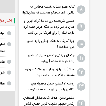
کنایه عضو هیئت رئیسه مجلس به
۸
بقایی: شما سخنگو هستید، نه سخن‌نگو!!
اخبار مر
حسین شریعتمداری به مذاکرات ایران و
۹
عمان بر سر تردد در تنگه هرمز حمله کرد:
دارید تنگه را برای امریکا باز می کنید
عراق
چرا آمریکا ۱۰۰ تانک جنگی را به اعماق
۱۰
امار
دریا انداخت؟
به‌
جنجال ویدئوی تحقیر سرباز در لباس
۱۱
زنانه در خط مقدم | ببینید
علت
اسلام‌آباد: رایزنی‌های دیپلماتیک درباره
۱۲
شوک ا
منطقه و تنگه هرمز ادامه دارد
عرا
روسیه ۲ کشتی حامل محموله‌های
۱۳
نظامی را در دریای سیاه هدف گرفت
سلیمی‌نمین: هدف شایعه‌سازان استعفای
۱۴
رئیس‌جمهور، ملتهب کردن فضای کشور