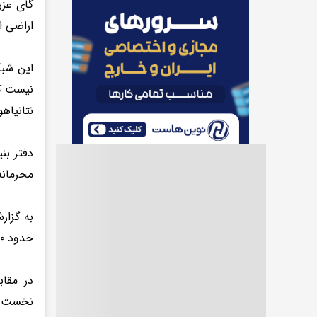
گای عزر
اراضی ا
این شبک
نیست که
نتانیاه
دفتر بن
محرمانه
حدود ۲۵۰ کیلومتر دورتر از مرز ایران قرار دارد.
در مقاب
نخست‌وز