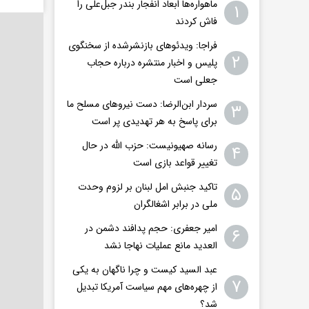
ماهواره‌ها ابعاد انفجار بندر جبل‌علی را
۱
فاش کردند
فراجا: ویدئوهای بازنشرشده از سخنگوی
۲
پلیس و اخبار منتشره درباره حجاب
جعلی است
سردار ابن‌الرضا: دست نیروهای مسلح ما
۳
برای پاسخ به هر تهدیدی پر است
رسانه صهیونیست: حزب الله در حال
۴
تغییر قواعد بازی است
تاکید جنبش امل لبنان بر لزوم وحدت
۵
ملی در برابر اشغالگران
امیر جعفری: حجم پدافند دشمن در
۶
العدید مانع عملیات نهاجا نشد
عبد السید کیست و چرا ناگهان به یکی
۷
از چهره‌های مهم سیاست آمریکا تبدیل
شد؟