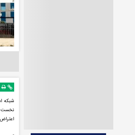
نخست وز
اعتراض 