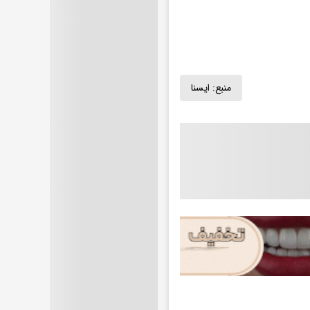
منبع:
ايسنا