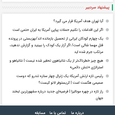
پیشنهاد سردبیر
آیا تهران هدف آمریکا قرار می گیرد؟
اگر این اقدامات را نکنیم حملات پیاپی آمریکا به ایران حتمی است
یک چهارم کودکان ایرانی از تحصیل بازمانده اند/بهزیستی در پرونده
قتل مهسا شاکی است/ اگر آزار یک کودک را ببینید و گزارش ندهید،
مرتکب جرم شده اید
هیچ چیز خطرناک‌تر از یک نتانیاهوی تحقیر شده نیست | نتانیاهو و
استراتژی «تنش دائمی»
رئیس تازه ارتش آمریکا؛ یک ژنرال چهار ستاره تندرو که دوست
صمیمی هگست است | کریستوفر لانو کیست؟
راز تازه در چهره مونالیزا | فرضیه‌ای جدید درباره مشهورترین لبخند
جهان
درباره ما
تماس با ما
مسابقه