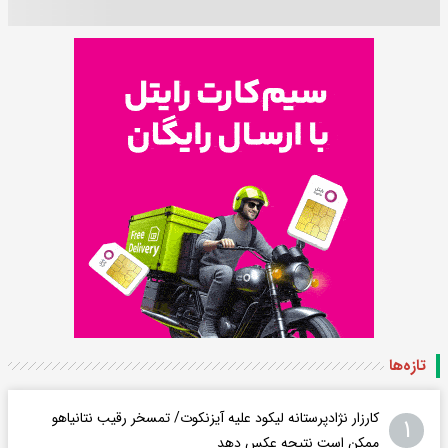
تازه‌ها
کارزار نژادپرستانه لیکود علیه آیزنکوت/ تمسخر رقیب نتانیاهو
۱
ممکن است نتیجه عکس دهد