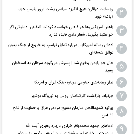
وبسایت عراقی: هیچ انگیزه سیاسی پشت ترور رئیس حزب
۲
«پاک» نبود
باهنر: آمریکایی‌ها هر غلطی خواستند کردند؛ انتقام را عملیاتی اگر
۳
خواستید بگیرید، شعار دادن فایده ندارد
ادعای رسانه آمریکایی درباره تمایل ترامپ به خروج از جنگ بدون
۴
توافق هسته‌ای
حال جو بایدن وخیم شد | پسرش می‌گوید سرطان به استخوان
۵
رسید
۶
نظر رسانه‌های خارجی درباره جنگ ایران و آمریکا
۷
جزئیات بازگشت کارشناسان روس به نیروگاه بوشهر
بیانیه شدیداللحن سازمان بسیج مردمی عراق و حمایت از فالح
۸
الفیاض
ادعاهای جدید محمدباقر خرازی درباره رهبری آیت الله
۹
سیدمجتبی خامنه ای و شهادت سید ابراهیم رئیسی/ ویدئو