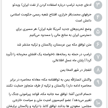
۳
ادعای جدید ترامپ درباره استفاده کردن از نفت ایران/ ویدئو
حرفهای محمدباقر خرازی، افتتاح شعبه رسمی حکومت اسلامی
۴
داعش است
وضع تحریم‌های جدید آمریکا علیه ایران/ هر مسیری برای
۵
دسترسی ایران به منابع مالی را مسدود می‌کنیم
۶
متن توافق مکه بین عربستان، پاکستان و ترکیه منتشر شد
ترامپ در حمله‌ به رسانه‌ها، ناخواسته یک افشای محرمانه را تأیید
۷
کرد! |‌ پایانِ ماه عسلِ اطلاعاتی
۸
انفجار در شهر المخا یمن
واکنش انصارالله یمن به توافقنامه مکه؛ معادله محاصره در برابر
۹
محاصره ادامه دارد/ پاکستان و ترکیه از طرف متجاوز حمایت نکنند
حسام الدین آشنا: توافق سه جانبه مکه، قواعد پیرامونی جنگ را
تغییر می‌دهد/ عضو کمیسیون امنیت ملی و سیاست خارجی
۱۰
مجلس: سعودی ها بدانند توافق کاغذ با ترکیه و پاکستان برایشان