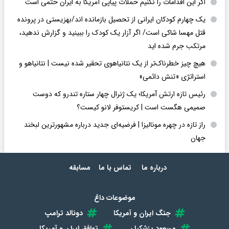
اگر این اقدامات را نکنیم حملات پیاپی آمریکا به ایران حتمی است
یک چهارم کودکان ایرانی از تحصیل بازمانده اند/بهزیستی در پرونده
قتل مهسا شاکی است/ اگر آزار یک کودک را ببینید و گزارش ندهید،
مرتکب جرم شده اید
هیچ چیز خطرناک‌تر از یک نتانیاهوی تحقیر شده نیست | نتانیاهو و
استراتژی «تنش دائمی»
رئیس تازه ارتش آمریکا؛ یک ژنرال چهار ستاره تندرو که دوست
صمیمی هگست است | کریستوفر لانو کیست؟
راز تازه در چهره مونالیزا | فرضیه‌ای جدید درباره مشهورترین لبخند
جهان
درباره ما
تماس با ما
مسابقه
موضوعات داغ
جنگ ایران و آمریکا
دونالد ترامپ
مسعود پزشکیان
توافق ایران و آمریکا