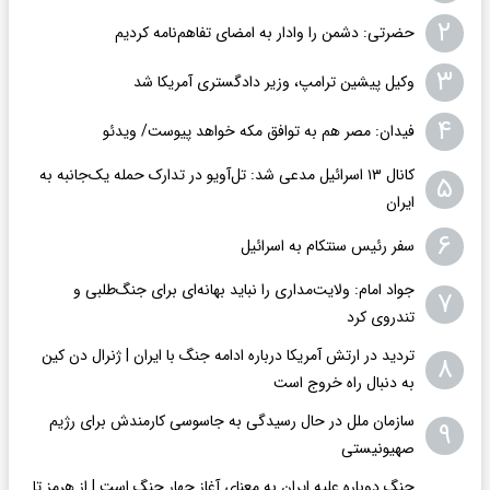
۲
حضرتی: دشمن را وادار به امضای تفاهم‌نامه کردیم
۳
وکیل پیشین ترامپ، وزیر دادگستری آمریکا شد
۴
فیدان: مصر هم به توافق مکه خواهد پیوست/ ویدئو
کانال ۱۳ اسرائیل مدعی شد: تل‌آویو در تدارک حمله یک‌جانبه به
۵
ایران
۶
سفر رئیس سنتکام به اسرائیل
جواد امام: ولایت‌مداری را نباید بهانه‌ای برای جنگ‌طلبی و
۷
تندروی کرد
تردید در ارتش آمریکا درباره ادامه جنگ با ایران | ژنرال دن کین
۸
به دنبال راه خروج است
سازمان ملل در حال رسیدگی به جاسوسی کارمندش برای رژیم
۹
صهیونیستی
جنگ دوباره علیه ایران به معنای آغاز چهار جنگ است | از هرمز تا