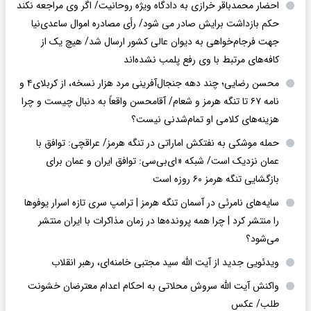
احضار محمدباقر خرازی به دادگاه ویژه روحانیت/ اگر وی مراجعه نکند
حکم بازداشت برایش صادر می شود/ رأی مصادره اموال ساعدی‌نیا
جهت فرجام‌خواهی به دیوان عالی کشور ارسال شد/ هیچ یک از
کافه‌های مرتبط با وی رفع پلمب نشده‌اند
محسن رضایی؛ چند دهه جنجال‌آفرینی مرد هزار نسخه، از کربلای۴ و
نامه ۶۷ تا تنگه هرمز و شعام/ آقا‌محسن واقعاً به دنبال چیست و چرا
هزینه‌های کلامی او تمام‌شدنی نیست؟
حمله موشکی به نفتکش اماراتی در تنگه هرمز/ عراقچی: توافق با
عمان نزدیک است/ شبکه «ای‌بی‌سی: توافق ایران و عمان برای
بازگشایی تنگه هرمز ۶۰ روزه است
سایه‌های نامرئی در آسمان تنگه هرمز | ترامپ سری تازه اسرار یوفوها
را منتشر کرد | چرا همه پرونده‌ها در زمان مذاکرات با ایران منتشر
می‌شود؟
ویدئویی جدید از آیت الله سید مجتبی خامنه‌ای، رهبر انقلاب
واکنش آیت الله سروش محلاتی به احکام اعدام معترضان خشونت
طلب/ عکس