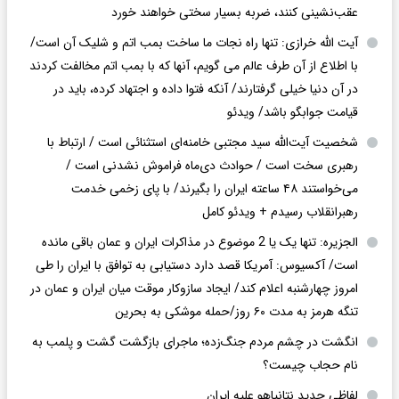
عقب‌نشینی کنند، ضربه بسیار سختی خواهند خورد
آیت الله خرازی: تنها راه نجات ما ساخت بمب اتم و شلیک آن است/
با اطلاع از آن طرف عالم می گویم، آنها که با بمب اتم مخالفت کردند
در آن دنیا خیلی گرفتارند/ آنکه فتوا داده و اجتهاد کرده، باید در
قیامت جوابگو باشد/ ویدئو
شخصیت آیت‌الله سید مجتبی خامنه‌ای استثنائی است / ارتباط با
رهبری سخت است / حوادث دی‌ماه فراموش نشدنی است /
می‌خواستند ۴۸ ساعته ایران را بگیرند/ با پای زخمی خدمت
رهبرانقلاب رسیدم + ویدئو کامل
الجزیره: تنها یک یا 2 موضوع در مذاکرات ایران و عمان باقی مانده
است/ آکسیوس: آمریکا قصد دارد دستیابی به توافق با ایران را طی
امروز چهارشنبه اعلام کند/ ایجاد سازوکار موقت میان ایران و عمان در
تنگه هرمز به مدت ۶۰ روز/حمله موشکی به بحرین
انگشت در چشم مردم جنگ‌زده؛ ماجرای بازگشت گشت و پلمب به
نام حجاب چیست؟
لفاظی جدید نتانیاهو علیه ایران