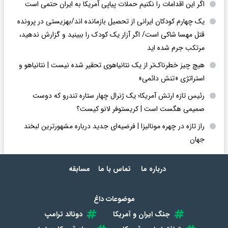
اگر این اقدامات را نکنیم حملات پیاپی آمریکا به ایران حتمی است
یک چهارم کودکان ایرانی از تحصیل بازمانده اند/بهزیستی در پرونده
قتل مهسا شاکی است/ اگر آزار یک کودک را ببینید و گزارش ندهید،
مرتکب جرم شده اید
هیچ چیز خطرناک‌تر از یک نتانیاهوی تحقیر شده نیست | نتانیاهو و
استراتژی «تنش دائمی»
رئیس تازه ارتش آمریکا؛ یک ژنرال چهار ستاره تندرو که دوست
صمیمی هگست است | کریستوفر لانو کیست؟
راز تازه در چهره مونالیزا | فرضیه‌ای جدید درباره مشهورترین لبخند
جهان
درباره ما
تماس با ما
مسابقه
موضوعات داغ
جنگ ایران و آمریکا
دونالد ترامپ