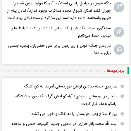
تنگه هرمز در مراحل پایانی است/ تا آمریکا موارد نقض شده را
۱۳
جبران نکند امکان شروع مجدد مذاکرات وجود ندارد/ تبادل پیام از
طریق واسطه‌ها ادامه دارد اسم این مذاکره نیست تبادل پیام است
سخنگوی سپاه: تنگه هرمز را تا زمانی که دشمن همه‌ شرایط ما را
۱۴
بپذیرد حفظ می‌کنیم
در زمان جنگ؛ تونل و زیر زمین برای علی خضریان، پنجره چسبی
۱۵
برای مردم!
پربازدید‌ها
سناریوی حمله نمادین ارتش تروریستی آمریکا به کوه کلنگ
انفجار در عربستان سعودی/ آرامکو آتش گرفت؟/ یمن: پالایشگاه
آرامکو هدف قرار گرفت
این ۴ سلاح یمن، عربستان را به خاک و خون می کشد
آیت الله محمدباقر خرازی در ادعایی جدید: کلیپ‌ها جعلی و ساخته