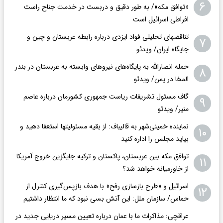
۶
«توافق مکه»/ به طور دقیق و دربست در خدمت جناح راست
افراطی اسرائیل است
تناقضهای تحلیلی فواد ایزدی درباره رابطه عربستان و چین و
۷
جایگاه ایران/ ویدئو
حمله انصارالله به پایگاه‌های نیروهای وابسته به عربستان در بندر
۸
المخا در یمن/ ویدئو
گاف مسئول تشریفات ریاست جمهوری کشورمان درباره عاصم
۹
منیر/ ویدئو
نماینده خمینی‌شهر به قالیباف: از بقیه مسئولیتها استعفا دهید و
۱۰
بیاید مجلس را اداره کنید
توافق مکه بین عربستان، پاکستان و ترکیه جایگزین خروج آمریکا
۱۱
از خاورمیانه خواهد شد؟
اسرائیل و «طرح بازسازی رفح» با هدف بازپس‌گیری کنترل از
۱۲
حماس/ سازمان ملل: این آتش بسی نبود که ما انتظار داشتیم
عراقچی: مذاکرات ما با عمان درباره تعیین مسیر دریایی جدید در