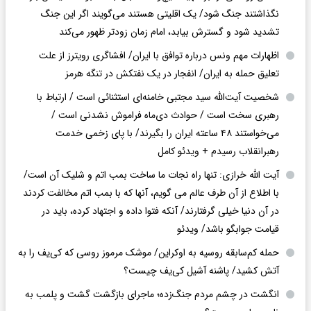
نگذاشتند جنگ شود/ یک اقلیتی هستند می‌گویند اگر این جنگ
تشدید شود و گسترش بیابد، امام زمان زودتر ظهور می‌کند
اظهارات مهم ونس درباره توافق با ایران/ افشاگری رویترز از علت
تعلیق حمله به ایران/ انفجار در یک نفتکش در تنگه هرمز
شخصیت آیت‌الله سید مجتبی خامنه‌ای استثنائی است / ارتباط با
رهبری سخت است / حوادث دی‌ماه فراموش نشدنی است /
می‌خواستند ۴۸ ساعته ایران را بگیرند/ با پای زخمی خدمت
رهبرانقلاب رسیدم + ویدئو کامل
آیت الله خرازی: تنها راه نجات ما ساخت بمب اتم و شلیک آن است/
با اطلاع از آن طرف عالم می گویم، آنها که با بمب اتم مخالفت کردند
در آن دنیا خیلی گرفتارند/ آنکه فتوا داده و اجتهاد کرده، باید در
قیامت جوابگو باشد/ ویدئو
حمله کم‌سابقه روسیه به اوکراین/ موشک مرموز روسی که کی‌یف را به
آتش کشید/ پاشنه آشیل کی‌یف چیست؟
انگشت در چشم مردم جنگ‌زده؛ ماجرای بازگشت گشت و پلمب به