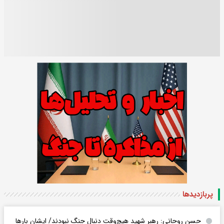
پربازدید‌ها
حسن روحانی: رهبر شهید هیچ‌وقت دنبال جنگ نبودند/ ایشان بارها