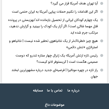
آیا تهران هدف آمریکا قرار می گیرد؟
اگر این اقدامات را نکنیم حملات پیاپی آمریکا به ایران حتمی است
یک چهارم کودکان ایرانی از تحصیل بازمانده اند/بهزیستی در پرونده
قتل مهسا شاکی است/ اگر آزار یک کودک را ببینید و گزارش ندهید،
مرتکب جرم شده اید
هیچ چیز خطرناک‌تر از یک نتانیاهوی تحقیر شده نیست | نتانیاهو و
استراتژی «تنش دائمی»
رئیس تازه ارتش آمریکا؛ یک ژنرال چهار ستاره تندرو که دوست
صمیمی هگست است | کریستوفر لانو کیست؟
راز تازه در چهره مونالیزا | فرضیه‌ای جدید درباره مشهورترین لبخند
جهان
درباره ما
تماس با ما
مسابقه
موضوعات داغ