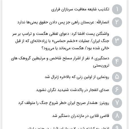
۱
تکذیب شایعه معافیت سربازان فراری
۲
انصارالله: عربستان راهی جز پس دادن حقوق یمنی‌ها ندارد
واشنگتن پست افشا کرد: دعوای لفظی هگست و ترامپ بر سر
۳
جنگ ایران/ عملیات «خشم حماسی» با زرادخانه‌ای که از قبل
خالی شده بود/ هگست می‌ماند یا می‌رود؟
دستگیری ۸ نفر از اشرار مسلح شاخص و مرتبطین گروهک های
۴
تروریستی
۵
رونمایی از اولین زنی که بالاخره ژنرال شد
۶
صدای انفجار در پاکدشت شنیدید نگران نشوید
۷
رویترز: هشدار صریح ایران خطر شروع جنگ را متوقف کرد
۸
قاضی قلابی در مازندران دستگیر شد
۹
اذعان به کشته شدن ۲ سرباز اسرائیلی در جنوب لبنان