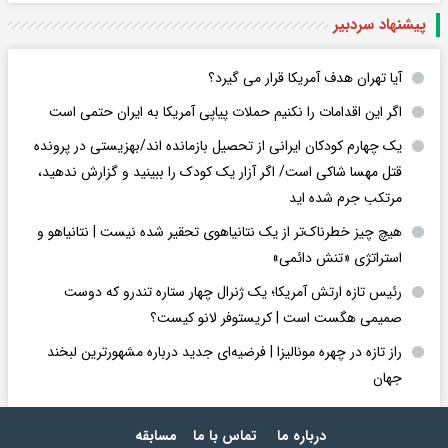
پیشنهاد سردبیر
آیا تهران هدف آمریکا قرار می گیرد؟
اگر این اقدامات را نکنیم حملات پیاپی آمریکا به ایران حتمی است
یک چهارم کودکان ایرانی از تحصیل بازمانده اند/بهزیستی در پرونده
قتل مهسا شاکی است/ اگر آزار یک کودک را ببینید و گزارش ندهید،
مرتکب جرم شده اید
هیچ چیز خطرناک‌تر از یک نتانیاهوی تحقیر شده نیست | نتانیاهو و
استراتژی «تنش دائمی»
رئیس تازه ارتش آمریکا؛ یک ژنرال چهار ستاره تندرو که دوست
صمیمی هگست است | کریستوفر لانو کیست؟
راز تازه در چهره مونالیزا | فرضیه‌ای جدید درباره مشهورترین لبخند
جهان
درباره ما
تماس با ما
مسابقه