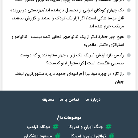
یک چهارم کودکان ایرانی از تحصیل بازمانده اند/بهزیستی در پرونده
قتل مهسا شاکی است/ اگر آزار یک کودک را ببینید و گزارش ندهید،
مرتکب جرم شده اید
هیچ چیز خطرناک‌تر از یک نتانیاهوی تحقیر شده نیست | نتانیاهو و
استراتژی «تنش دائمی»
رئیس تازه ارتش آمریکا؛ یک ژنرال چهار ستاره تندرو که دوست
صمیمی هگست است | کریستوفر لانو کیست؟
راز تازه در چهره مونالیزا | فرضیه‌ای جدید درباره مشهورترین لبخند
جهان
درباره ما
تماس با ما
مسابقه
موضوعات داغ
جنگ ایران و آمریکا
دونالد ترامپ
توافق ایران و آمریکا
مسعود پزشکیان