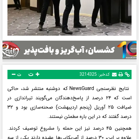
ت
کدخبر:
3214325
ت
نتایج نظرسنجی NewsGuard که دوشنبه منتشر شد، حاکی
است که ۲۴ درصد از پاسخ‌دهندگان می‌گویند تیراندازی در
ضیافت ۲۵ آوریل (پنجم اردیبهشت) صحنه‌سازی بود و ۳۲
درصد گفتند که در این باره مطمئن نیستند.
همچنین ۴۵ درصد نیز این حمله را مشروع توصیف کردند.
علاوه بر این، ۳۰ درصد از آمریکایی‌ها عقیده دارند یکی از سه