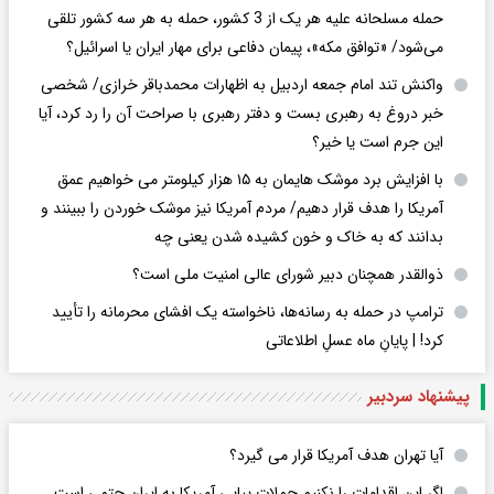
حمله مسلحانه علیه هر یک از 3 کشور، حمله به هر سه کشور تلقی
می‌شود/ «توافق مکه»، پیمان دفاعی برای مهار ایران یا اسرائیل؟
واکنش تند امام جمعه اردبیل به اظهارات محمدباقر خرازی/ شخصی
خبر دروغ به رهبری بست و دفتر رهبری با صراحت آن را رد کرد، آیا
این جرم است یا خیر؟
با افزایش برد موشک هایمان به ۱۵ هزار کیلومتر می خواهیم عمق
آمریکا را هدف قرار دهیم/ مردم آمریکا نیز موشک خوردن را ببینند و
بدانند که به خاک و خون کشیده شدن یعنی چه
ذوالقدر همچنان دبیر شورای ‌عالی امنیت ملی است؟
ترامپ در حمله‌ به رسانه‌ها، ناخواسته یک افشای محرمانه را تأیید
کرد! |‌ پایانِ ماه عسلِ اطلاعاتی
پیشنهاد سردبیر
آیا تهران هدف آمریکا قرار می گیرد؟
اگر این اقدامات را نکنیم حملات پیاپی آمریکا به ایران حتمی است