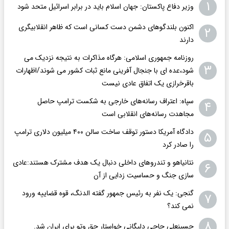
۱
وزیر دفاع پاکستان: جهان اسلام باید در برابر اسرائیل متحد شود
اکنون بلندگوهای دشمن دست کسانی است که ظاهر انقلابیگری
۲
دارند
روزنامه جمهوری اسلامی: هرگاه مذاکرات به نتیجه نزدیک می
۳
شود،عده ای با جنجال آفرینی مانع ثبات کشور می شوند/اظهارات
باقرخرازی یک اتفاق عادی نیست
سپاه: اعتراف رسانه‌های خارجی به شکست ترامپ حاصل
۴
مجاهدت رسانه‌های انقلابی است
دادگاه آمریکا دستور توقف ساخت سالن ۴۰۰ میلیون دلاری ترامپ
۵
را صادر کرد
نتانیاهو و تندروهای داخلی دنبال یک هدف مشترک هستند:عادی
۶
سازی جنگ و حساسیت زدایی از آن
گنجی: یک نفر به رئیس جمهور گفته الدنگ، قوه قضاییه ورود
۷
نمی کند؟
۸
حسینعلی حاجی دلیگانی خواستار حق وتو برای ایران شد.