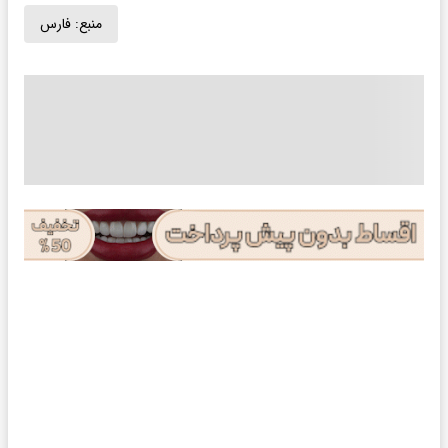
منبع:
فارس