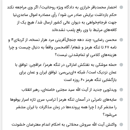
احضار محمدباقر خرازی به دادگاه ویژه روحانیت/ اگر وی مراجعه نکند
حکم بازداشت برایش صادر می شود/ رأی مصادره اموال ساعدی‌نیا
جهت فرجام‌خواهی به دیوان عالی کشور ارسال شد/ هیچ یک از
کافه‌های مرتبط با وی رفع پلمب نشده‌اند
محسن رضایی؛ چند دهه جنجال‌آفرینی مرد هزار نسخه، از کربلای۴ و
نامه ۶۷ تا تنگه هرمز و شعام/ آقا‌محسن واقعاً به دنبال چیست و چرا
هزینه‌های کلامی او تمام‌شدنی نیست؟
حمله موشکی به نفتکش اماراتی در تنگه هرمز/ عراقچی: توافق با
عمان نزدیک است/ شبکه «ای‌بی‌سی: توافق ایران و عمان برای
بازگشایی تنگه هرمز ۶۰ روزه است
ویدئویی جدید از آیت الله سید مجتبی خامنه‌ای، رهبر انقلاب
سایه‌های نامرئی در آسمان تنگه هرمز | ترامپ سری تازه اسرار یوفوها
را منتشر کرد | چرا همه پرونده‌ها در زمان مذاکرات با ایران منتشر
می‌شود؟
واکنش آیت الله سروش محلاتی به احکام اعدام معترضان خشونت