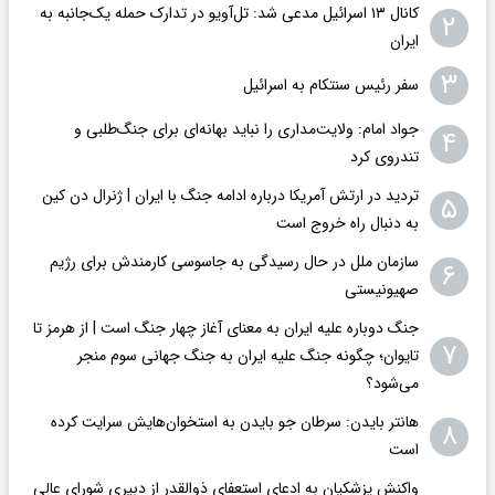
کانال ۱۳ اسرائیل مدعی شد: تل‌آویو در تدارک حمله یک‌جانبه به
۲
ایران
۳
سفر رئیس سنتکام به اسرائیل
جواد امام: ولایت‌مداری را نباید بهانه‌ای برای جنگ‌طلبی و
۴
تندروی کرد
تردید در ارتش آمریکا درباره ادامه جنگ با ایران | ژنرال دن کین
۵
به دنبال راه خروج است
سازمان ملل در حال رسیدگی به جاسوسی کارمندش برای رژیم
۶
صهیونیستی
جنگ دوباره علیه ایران به معنای آغاز چهار جنگ است | از هرمز تا
۷
تایوان؛ چگونه جنگ علیه ایران به جنگ جهانی سوم منجر
می‌شود؟
هانتر بایدن: سرطان جو بایدن به استخوان‌هایش سرایت کرده
۸
است
واکنش پزشکیان به ادعای استعفای ذوالقدر از دبیری شورای عالی