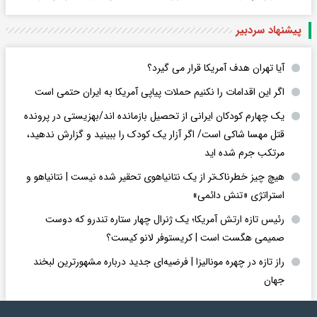
پیشنهاد سردبیر
آیا تهران هدف آمریکا قرار می گیرد؟
اگر این اقدامات را نکنیم حملات پیاپی آمریکا به ایران حتمی است
یک چهارم کودکان ایرانی از تحصیل بازمانده اند/بهزیستی در پرونده
قتل مهسا شاکی است/ اگر آزار یک کودک را ببینید و گزارش ندهید،
مرتکب جرم شده اید
هیچ چیز خطرناک‌تر از یک نتانیاهوی تحقیر شده نیست | نتانیاهو و
استراتژی «تنش دائمی»
رئیس تازه ارتش آمریکا؛ یک ژنرال چهار ستاره تندرو که دوست
صمیمی هگست است | کریستوفر لانو کیست؟
راز تازه در چهره مونالیزا | فرضیه‌ای جدید درباره مشهورترین لبخند
جهان