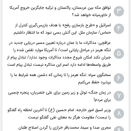
توافق مکه بین عربستان، پاکستان و ترکیه جایگزین خروج آمریکا
۳
از خاورمیانه خواهد شد؟
اسرائیل و «طرح بازسازی رفح» با هدف بازپس‌گیری کنترل از
۴
حماس/ سازمان ملل: این آتش بسی نبود که ما انتظار داشتیم
عراقچی: مذاکرات ما با عمان درباره تعیین مسیر دریایی جدید در
تنگه هرمز در مراحل پایانی است/ تا آمریکا موارد نقض شده را
۵
جبران نکند امکان شروع مجدد مذاکرات وجود ندارد/ تبادل پیام از
طریق واسطه‌ها ادامه دارد اسم این مذاکره نیست تبادل پیام است
سخنگوی سپاه: تنگه هرمز را تا زمانی که دشمن همه‌ شرایط ما را
۶
بپذیرد حفظ می‌کنیم
در زمان جنگ؛ تونل و زیر زمین برای علی خضریان، پنجره چسبی
۷
برای مردم!
وزیر اسبق امور خارجه: امام حسین (ع) تا آخرین لحظه راه گفتگو
۸
را نبست/ مقاومت هرگز به معنای نفی گفتگو نیست
مجری صدا و سیما، محمدباقر خرازی را گردن اصلاح طلبان