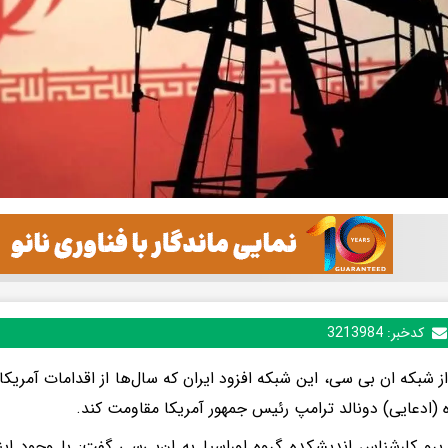
کدخبر:
3213984
از شبکه ان بی سی، این شبکه افزود ایران که سال‌ها از اقدامات آمریکا 
(ادعایی) دونالد ترامپ رئیس جمهور آمریکا مقاومت کند.
برو کارشناس اندیشکده گروه اوراسیا به ان‌بی‌سی گفت: با وجود ای