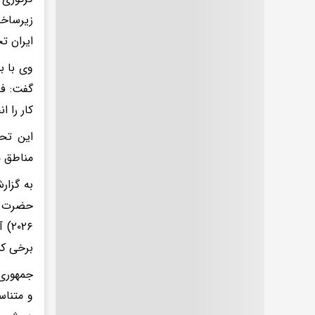
زیرساخت
ایران تج
گفت: فک
کار را ا
مناطق م
به گزار
۰۲۶
برخی کش
جمهوری 
و متناس