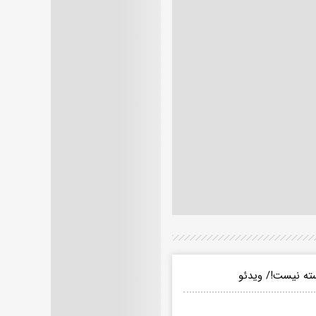
سته نیست!/ ویدئو