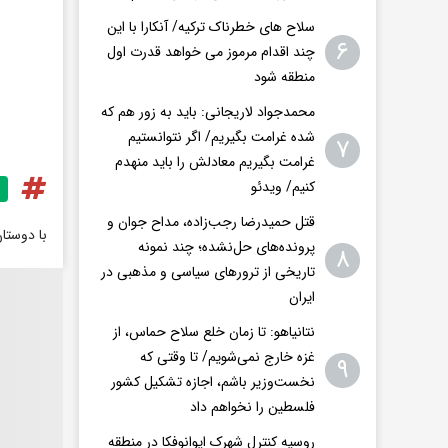
سلاح های خطرناک ترکیه/ آنکارا با این
۶
چند اقدام مرموز می خواهد قدرت اول
منطقه شود
محمدجواد لاریجانی: باید به زور هم که
شده غرامت بگیریم/ اگر نتوانستیم
۷
غرامت بگیریم معادلش را باید منهدم
کنیم/ ویدئو
قتل حمیدرضا رجب‌زاده، مداح جوان و
با دوستا
پرونده‌های حل‌نشده؛ چند نمونه
۸
تاریخی از ترورهای سیاسی و مذهبی در
ایران
نتانیاهو: تا زمان خلع سلاح حماس، از
غزه خارج نمی‌شویم/ تا وقتی که
۹
نخست‌وزیر باشم، اجازه تشکیل کشور
فلسطین را نخواهم داد
روسیه کنترل شهرک ایوانوفکا در منطقه