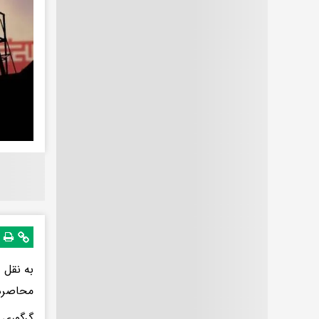
به نقل 
محاصره 
گرگوری 