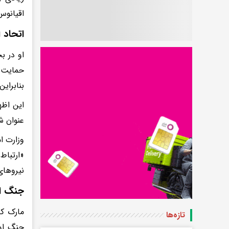
اقیانوس
اتحاد 
او در ب
حمایت م
بنابرای
این اظه
عنوان ش
وزارت ا
«ارتباط
نیروهای 
جنگ او
مارک کل
تازه‌ها
جنگ اوک