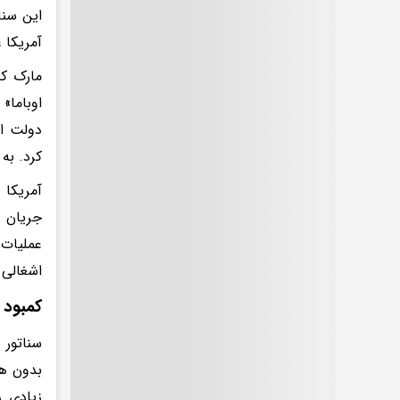
این سنا
آمریکا ع
مارک کل
اوباما»
دولت او
کرد. به
جریان ب
اشغالی 
کمبود 
سناتور 
بدون هد
زیادی ر