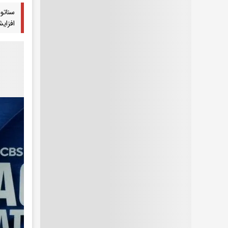
سناتو
افزای