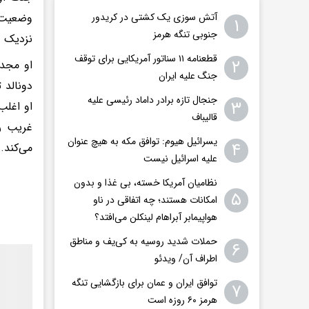
وضعیت پ
آتش سوزی یک کشتی در کریدور
۱
جنوبی تنگه هرمز
نزدیک و
قطعنامه ۱۱ سناتور آمریکایی برای توقف
۲
او مجدد
جنگ علیه ایران
دونالد ت
جنجال تازه برادر داماد رئیسی علیه
۳
او اغلب
قالیباف
غریب را
یسرائیل هیوم: توافق مکه به هیچ عنوان
۴
می‌کند.
علیه اسرائیل نیست
نظامیان آمریکا خسته، بی غذا و بدون
۵
امکانات هستند؛ چه اتفاقی در ناو
هواپیمابر آبراهام لینکلن می‌افتد؟
حملات شدید روسیه به کی‌یف و مناطق
۶
اطراف آن/ ویدئو
توافق ایران و عمان برای بازگشایی تنگه
۷
هرمز ۶۰ روزه است