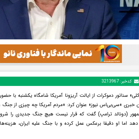
کدخبر:
3213967
لی» سناتور دموکرات از ایالت آریزونا آمریکا شامگاه یکشنبه با حضور 
ن خبری «سی‌بی‌اس نیوز» عنوان کرد: «مردم آمریکا چه چیزی از جنگ ع
هور (دونالد ترامپ) گفت که قرار نیست هیچ جنگ جدیدی را شروع ک
د اما او دقیقا برعکس عمل کرده و با جنگ علیه ایران، هزینه‌ها 