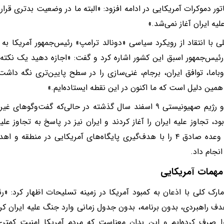
تور دموکرات آمریکایی در ادامه افزود: «البته ما در وضعیت بدتری قر
لیه ایران آغاز نمی‌شد.»
ی با انتقاد از رویکرد سیاسی «دونالد ترامپ» رئیس‌جمهور آمریکا به ت
 رئیس‌جمهور اسبق این کشور اشاره کرد و گفت: «اجازه دهید یک نکته د
باما، توافق ایران، برجام، غنی‌سازی را در سطح پایین‌تری نگه داشت ا
 همین دلیل است که ما اکنون در این نقطه ایستاده‌ایم.»
آمریکا و رژیم صهیونیستی ۹ اسفند سال گذشته در حالی‌که گفت‌و
ود، تجاوز علیه ایران را آغاز کردند و ایران نیز در پاسخ به تجاوز ع
عملیات وعده صادق ۴ را با هدف‌گیری پایگاه‌های آمریکایی در من
انجام داد.
مهمات آمریکایی
مارک کلی با اذعان به کمبود آمریکا در زمینه تسلیحات اظهار کرد: «ر
ف راهبردی، بدون برنامه، بدون جدول زمانی وارد جنگ علیه ایران کر
ا صرف کرده‌ایم و این بدان معناست که مردم آمریکا امنیت کمتری