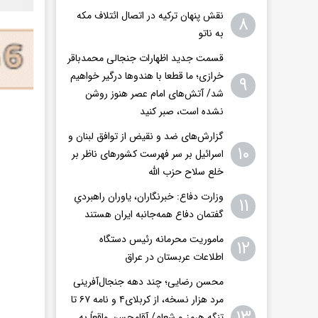
نقش پنهان ترکیه در اتصال ائتلاف مکه
۸
به ناتو
قسمت جدید اظهارات جنجالی محمدباقر
خرازی؛ ما قطعا با هندوها درگیر خواهیم
۹
شد/ آتش‌های امام عصر هنوز روشن
نشده است، صبر کنید
گزارش‌های ضد و نقیض از توافق لبنان و
۱۰
اسرائیل بر سر فهرست کشورهای ناظر بر
خلع سلاح حزب الله
وزارت دفاع: خبرنگاران، یاوران راهبردیِ
۱۱
گفتمان دفاع همه‌جانبه ایران هستند
ماموریت محرمانه رئیس دستگاه
۱۲
اطلاعات عربستان در عراق
محسن رضایی؛ چند دهه جنجال‌آفرینی
مرد هزار نسخه، از کربلای۴ و نامه ۶۷ تا
۱۳
تنگه هرمز و شعام/ آقا‌محسن واقعاً به