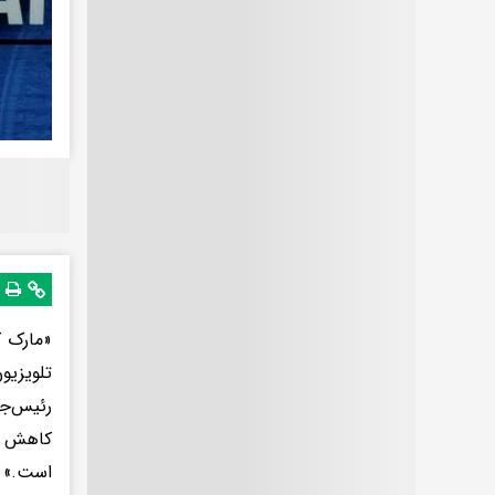
«مارک ک
تلویزیو
رئیس‌جم
کاهش ده
است.»