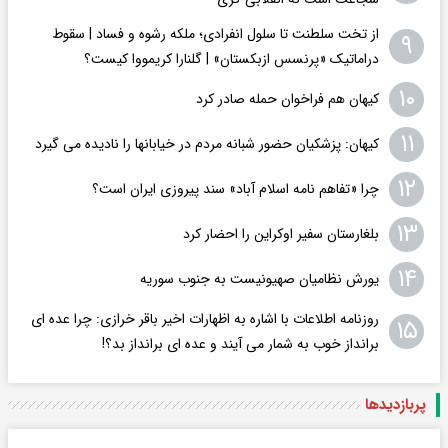
از تخت سلطنت تا سلول انفرادی؛ ملکه رشوه و فساد | سقوط
۹
دراماتیک «پرنسس ازبکستان» | گلنارا کریمووا کیست؟
۱۰
کیهان هم فراخوان حمله صادر کرد
۱۱
کیهان: پزشکیان حضور شبانه مردم در خیابانها را نادیده می گیرد
۱۲
چرا «تفاهم نامه اسلام آباد» سند پیروزی ایران است؟
۱۳
بلغارستان سفیر اوکراین را احضار کرد
۱۴
یورش نظامیان صهیونیست به جنوب سوریه
روزنامه اطلاعات با اشاره به اظهارات اخیر باقر خرازی: چرا عده ای
۱۵
برانداز خوب به شمار می آیند و عده ای برانداز بد؟!
پربازدید‌ها