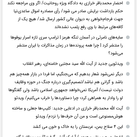
احضار محمدباقر خرازی به دادگاه ویژه روحانیت/ اگر وی مراجعه نکند
حکم بازداشت برایش صادر می شود/ رأی مصادره اموال ساعدی‌نیا
جهت فرجام‌خواهی به دیوان عالی کشور ارسال شد/ هیچ یک از
کافه‌های مرتبط با وی رفع پلمب نشده‌اند
سایه‌های نامرئی در آسمان تنگه هرمز | ترامپ سری تازه اسرار یوفوها
را منتشر کرد | چرا همه پرونده‌ها در زمان مذاکرات با ایران منتشر
می‌شود؟
ویدئویی جدید از آیت الله سید مجتبی خامنه‌ای، رهبر انقلاب
دیگر نمی‌شود شعار بدهیم که می‌جنگیم، اما فردا در بازار همه‌چیز هم
باشد و گرانی هم نباشد/تصمیم‌گیری درباره جنگ در حوزه وظایف
دولت نیست/ آمریکا نمی‌خواهد جمهوری اسلامی باشد ولی گفتگوها
او را وادار به همراهی کرد؛ چرا دستاوردها را خراب می‌کنیم/ ویدئو
آیت الله محمدباقر خرازی در ادعایی جدید: کلیپ‌ها جعلی و ساخته
هوش‌مصنوعی است و من آن حرف‌ها را نزدم/ ویدئو
این ۴ سلاح یمن، عربستان را به خاک و خون می کشد
انفجار در عربستان سعودی/ آرامکو آتش گرفت؟/ یمن: پالایشگاه