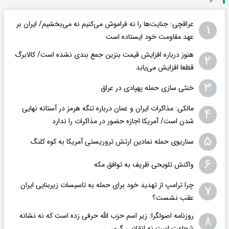
عراقچی: جنایت‌ها را نه فراموش می‌کنیم نه می‌بخشیم/ ایران بر
۱
عهد مقاومت خود ایستاده است
هنوز درباره افزایش قیمت بنزین جمع بندی نشده است/ کالابرگ
۲
قطعا افزایش می‌یابد
۳
خنثی سازی حمله پهپادی در عراق
مالکی: مذاکرات ایران و عمان درباره تنگه هرمز در آستانه نهایی
۴
شدن است/ آمریکا اجازه حضور در مذاکرات را ندارد
۵
سناریوی حمله نمادین ارتش تروریستی آمریکا به کوه کلنگ
۶
واکنش تلویحی ظریف به توافق مکه
چرا ترامپ از تهدید خود برای حمله به تاسیسات زیربنایی ایران
۷
عقب نشست؟
روزنامه اصولگرا: زیر اسم حزب الله حرفی زده است که نه نشانه
۸
شجاعت است نه انقلابی گری