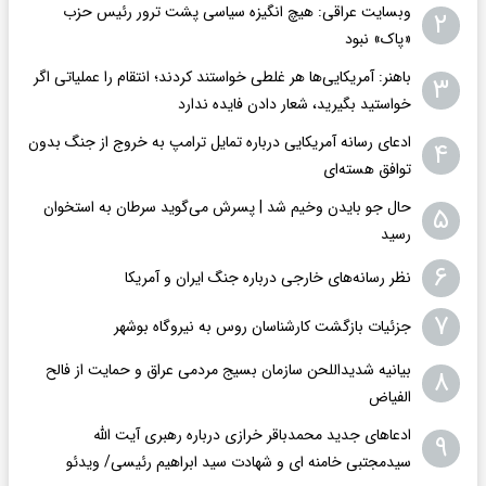
وبسایت عراقی: هیچ انگیزه سیاسی پشت ترور رئیس حزب
۲
«پاک» نبود
باهنر: آمریکایی‌ها هر غلطی خواستند کردند؛ انتقام را عملیاتی اگر
۳
خواستید بگیرید، شعار دادن فایده ندارد
ادعای رسانه آمریکایی درباره تمایل ترامپ به خروج از جنگ بدون
۴
توافق هسته‌ای
حال جو بایدن وخیم شد | پسرش می‌گوید سرطان به استخوان
۵
رسید
۶
نظر رسانه‌های خارجی درباره جنگ ایران و آمریکا
۷
جزئیات بازگشت کارشناسان روس به نیروگاه بوشهر
بیانیه شدیداللحن سازمان بسیج مردمی عراق و حمایت از فالح
۸
الفیاض
ادعاهای جدید محمدباقر خرازی درباره رهبری آیت الله
۹
سیدمجتبی خامنه ای و شهادت سید ابراهیم رئیسی/ ویدئو