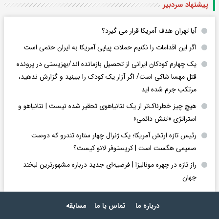
پیشنهاد سردبیر
آیا تهران هدف آمریکا قرار می گیرد؟
اگر این اقدامات را نکنیم حملات پیاپی آمریکا به ایران حتمی است
یک چهارم کودکان ایرانی از تحصیل بازمانده اند/بهزیستی در پرونده
قتل مهسا شاکی است/ اگر آزار یک کودک را ببینید و گزارش ندهید،
مرتکب جرم شده اید
هیچ چیز خطرناک‌تر از یک نتانیاهوی تحقیر شده نیست | نتانیاهو و
استراتژی «تنش دائمی»
رئیس تازه ارتش آمریکا؛ یک ژنرال چهار ستاره تندرو که دوست
صمیمی هگست است | کریستوفر لانو کیست؟
راز تازه در چهره مونالیزا | فرضیه‌ای جدید درباره مشهورترین لبخند
جهان
درباره ما
تماس با ما
مسابقه