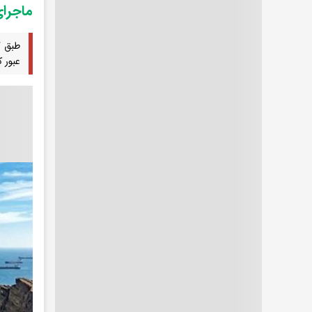
ماجرای عبور 534 کشتی حا
عبور ک