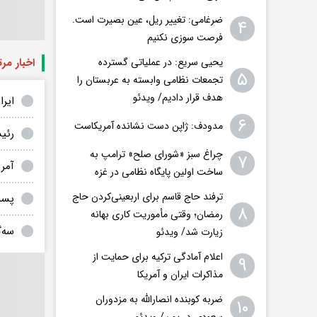
ضرغامی: تغییر ریل، عین بصیرت است.
۴
فرصت سوزی نکنیم
یحیی سریع: در عملیاتی گسترده
اخبار مر
۵
تجمعات نظامی وابسته به عربستان را
هدف قرار دادیم/ ویدئو
ایرا
۶
مدودف: ژاپن دست نشانده آمریکاست
رئیس
چراغ سبز «شورای صلح» ترامپ به
۷
آمری
ساخت اولین پایگاه نظامی در غزه
ترفند حاج قاسم برای اربعینی‌کردن حاج
پست
۸
رمضان؛ وقتی مأموریت کاری بهانه
سه‌گ
زیارت شد/ ویدئو
اعلام آمادگی ترکیه برای حمایت از
۹
مذاکرات ایران و آمریکا
ضربه کوبنده انصارالله به مزدوران
۱۰
سعودی در یمن/ ویدئو