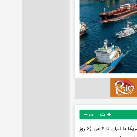
ت
ت
آسوشیتدپرس نوشت: براساس گزارش «لویدز لیست»، از زمان شروع جنگ آمریکا با ایران تا ۴ می (۶ روز