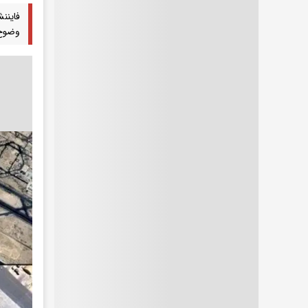
فاینن
وضوح ب