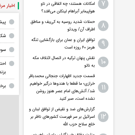
۷
امکانات هستند؛ چه اتفاقی در ناو
اخبار مر
هواپیمابر آبراهام لینکلن می‌افتد؟
پیش
حملات شدید روسیه به کی‌یف و مناطق
۸
اطراف آن/ ویدئو
شکس
توافق ایران و عمان برای بازگشایی تنگه
۹
هرمز ۶۰ روزه است
سوخت
نقش پنهان ترکیه در اتصال ائتلاف مکه
۱۰
احت
به ناتو
بزند
قسمت جدید اظهارات جنجالی محمدباقر
خرازی؛ ما قطعا با هندوها درگیر خواهیم
۱۱
برخ
شد/ آتش‌های امام عصر هنوز روشن
نشده است، صبر کنید
گزارش‌های ضد و نقیض از توافق لبنان و
۱۲
اسرائیل بر سر فهرست کشورهای ناظر بر
خلع سلاح حزب الله
وزارت دفاع: خبرنگاران، یاوران راهبردیِ