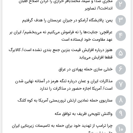
مجری صدا و سیما، محمدباقر خرازی را گردن اصلاح طلبان
۲
انداخت!/ تصاویر
۳
یمن: پالایشگاه آرامکو در جیزانِ عربستان را هدف گرفتیم
عراقچی: جنایت‌ها را نه فراموش می‌کنیم نه می‌بخشیم/ ایران بر
۴
عهد مقاومت خود ایستاده است
هنوز درباره افزایش قیمت بنزین جمع بندی نشده است/ کالابرگ
۵
قطعا افزایش می‌یابد
۶
خنثی سازی حمله پهپادی در عراق
مذاکرات ایران و عمان درباره تنگه هرمز در آستانه نهایی شدن
۷
است/ آمریکا اجازه حضور در مذاکرات را ندارد
۸
سناریوی حمله نمادین ارتش تروریستی آمریکا به کوه کلنگ
۹
واکنش تلویحی ظریف به توافق مکه
چرا ترامپ از تهدید خود برای حمله به تاسیسات زیربنایی ایران
۱۰
عقب نشست؟