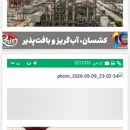
ت
کدخبر:
3213733
ت