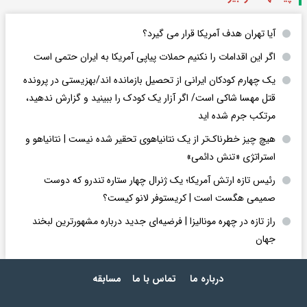
آیا تهران هدف آمریکا قرار می گیرد؟
اگر این اقدامات را نکنیم حملات پیاپی آمریکا به ایران حتمی است
یک چهارم کودکان ایرانی از تحصیل بازمانده اند/بهزیستی در پرونده
قتل مهسا شاکی است/ اگر آزار یک کودک را ببینید و گزارش ندهید،
مرتکب جرم شده اید
هیچ چیز خطرناک‌تر از یک نتانیاهوی تحقیر شده نیست | نتانیاهو و
استراتژی «تنش دائمی»
رئیس تازه ارتش آمریکا؛ یک ژنرال چهار ستاره تندرو که دوست
صمیمی هگست است | کریستوفر لانو کیست؟
راز تازه در چهره مونالیزا | فرضیه‌ای جدید درباره مشهورترین لبخند
جهان
درباره ما
تماس با ما
مسابقه