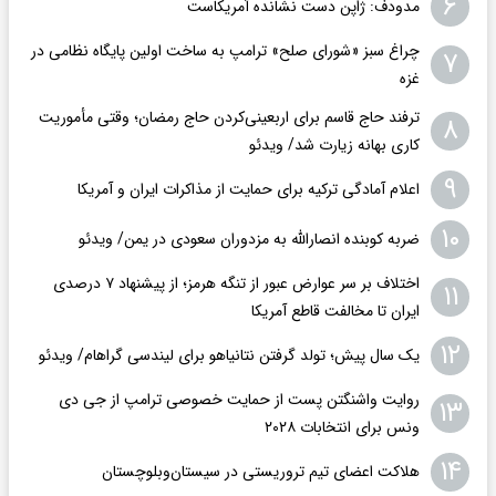
۶
مدودف: ژاپن دست نشانده آمریکاست
چراغ سبز «شورای صلح» ترامپ به ساخت اولین پایگاه نظامی در
۷
غزه
ترفند حاج قاسم برای اربعینی‌کردن حاج رمضان؛ وقتی مأموریت
۸
کاری بهانه زیارت شد/ ویدئو
۹
اعلام آمادگی ترکیه برای حمایت از مذاکرات ایران و آمریکا
۱۰
ضربه کوبنده انصارالله به مزدوران سعودی در یمن/ ویدئو
اختلاف بر سر عوارض عبور از تنگه هرمز؛ از پیشنهاد ۷ درصدی
۱۱
ایران تا مخالفت قاطع آمریکا
۱۲
یک سال پیش؛ تولد گرفتن نتانیاهو برای لیندسی گراهام/ ویدئو
روایت واشنگتن پست از حمایت خصوصی ترامپ از جی دی
۱۳
ونس برای انتخابات ۲۰۲۸
۱۴
هلاکت اعضای تیم تروریستی در سیستان‌وبلوچستان