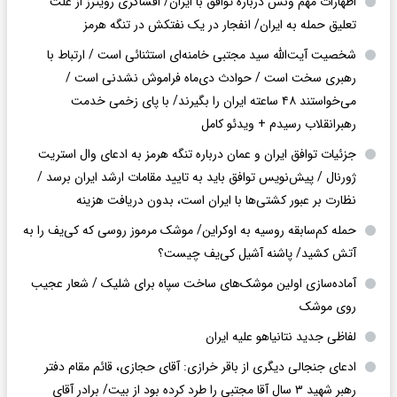
اظهارات مهم ونس درباره توافق با ایران/ افشاگری رویترز از علت
تعلیق حمله به ایران/ انفجار در یک نفتکش در تنگه هرمز
شخصیت آیت‌الله سید مجتبی خامنه‌ای استثنائی است / ارتباط با
رهبری سخت است / حوادث دی‌ماه فراموش نشدنی است /
می‌خواستند ۴۸ ساعته ایران را بگیرند/ با پای زخمی خدمت
رهبرانقلاب رسیدم + ویدئو کامل
جزئیات توافق ایران و عمان درباره تنگه هرمز به ادعای وال استریت
ژورنال / پیش‌نویس توافق باید به تایید مقامات ارشد ایران برسد /
نظارت بر عبور کشتی‌ها با ایران است، بدون دریافت هزینه
حمله کم‌سابقه روسیه به اوکراین/ موشک مرموز روسی که کی‌یف را به
آتش کشید/ پاشنه آشیل کی‌یف چیست؟
آماده‌سازی اولین موشک‌های ساخت سپاه برای شلیک / شعار عجیب
روی موشک
لفاظی جدید نتانیاهو علیه ایران
ادعای جنجالی دیگری از باقر خرازی: آقای حجازی، قائم مقام دفتر
رهبر شهید ۳ سال آقا مجتبی را طرد کرده بود از بیت/ برادر آقای