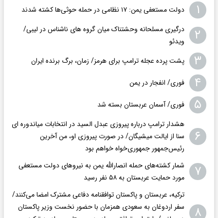
۱
دولت مستعفی یمن: ۱۷ نظامی در حمله حوثی‌ها کشته شدند
درگیری مسلحانه وحشتناک میان گروه های ناشناس در لیبی/
۲
ویدئو
۳
پشت پرده عجله ترامپ برای هرمز/ زمان، برگ برنده ایران
۴
فوری/ انفجار در یمن
۵
فوری/ آسمان عربستان بسته شد
هشدار ترامپ درباره پیروزی عبدل السید در انتخابات میاندوره ای
۶
سنا از ایالت میشیگان/ در صورت پیروزی او، من آخرین
رئیس‌جمهور جمهوری‌‍‌خواه خواهم بود
شمار کشته‌های حمله انصارالله یمن به نیروهای دولت مستعفی
۷
مورد حمایت عربستان به ۵۸ نفر رسید
ترکیه، عربستان و پاکستان توافقنامه دفاعی مشترک امضا می‌کنند/
سفر اردوغان به سعودی همزمان با حضور نخست وزیر پاکستان
۸