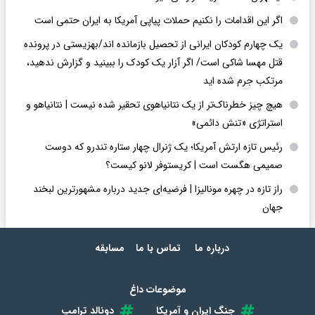
اگر این اقدامات را نکنیم حملات پیاپی آمریکا به ایران حتمی است
یک چهارم کودکان ایرانی از تحصیل بازمانده اند/بهزیستی در پرونده
قتل مهسا شاکی است/ اگر آزار یک کودک را ببینید و گزارش ندهید،
مرتکب جرم شده اید
هیچ چیز خطرناک‌تر از یک نتانیاهوی تحقیر شده نیست | نتانیاهو و
استراتژی «تنش دائمی»
رئیس تازه ارتش آمریکا؛ یک ژنرال چهار ستاره تندرو که دوست
صمیمی هگست است | کریستوفر لانو کیست؟
راز تازه در چهره مونالیزا | فرضیه‌ای جدید درباره مشهورترین لبخند
جهان
درباره ما
تماس با ما
مسابقه
موضوعات داغ
جنگ ایران و آمریکا
دونالد ترامپ