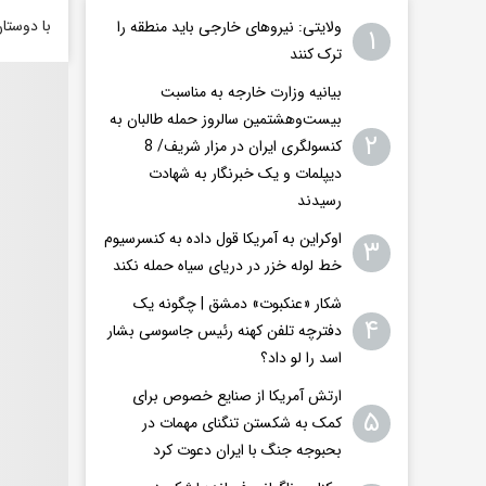
با دوستا
ولایتی: نیروهای خارجی باید منطقه را
۱
ترک کنند
بیانیه وزارت خارجه به مناسبت
بیست‌وهشتمین سالروز حمله طالبان به
۲
کنسولگری ایران در مزار شریف/ 8
دیپلمات و یک خبرنگار به شهادت
رسیدند
اوکراین به آمریکا قول داده به کنسرسیوم
۳
خط لوله خزر در دریای سیاه حمله نکند
شکار «عنکبوت» دمشق | چگونه یک
۴
دفترچه تلفن کهنه رئیس جاسوسی بشار
اسد را لو داد؟
ارتش آمریکا از صنایع خصوص برای
۵
کمک به شکستن تنگنای مهمات در
بحبوجه جنگ با ایران دعوت کرد