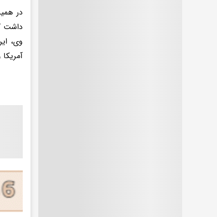
در همین
داشت که
وی، این
آمریکا 