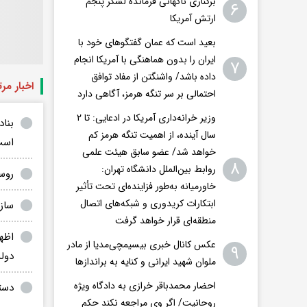
برکناری ناگهانی فرمانده لشکر پنجم
۶
ارتش آمریکا
بعید است که عمان گفتگوهای خود با
ایران را بدون هماهنگی با آمریکا انجام
۷
داده باشد/ واشنگتن‌ از مفاد توافق
اخبار مر
احتمالی بر سر تنگه هرمز، آگاهی دارد
وزیر خرانه‌داری آمریکا در ادعایی: تا ۲
بنا
سال آینده، از اهمیت تنگه هرمز کم
است
خواهد شد/ عضو سابق هیئت علمی
۸
روابط بین‌الملل دانشگاه تهران:
روس
خاورمیانه به‌طور فزاینده‌ای تحت تأثیر
ابتکارات کریدوری و شبکه‌های اتصال
ساز
منطقه‌ای قرار خواهد گرفت
عکس کانال خبری بیسیمچی‌مدیا از مادر
۹
دول
ملوان شهید ایرانی و کنایه به براندازها
احضار محمدباقر خرازی به دادگاه ویژه
دست
روحانیت/ اگر وی مراجعه نکند حکم