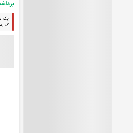
برداش
یک سن
که به 