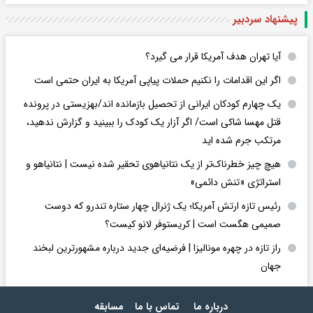
پیشنهاد سردبیر
آیا تهران هدف آمریکا قرار می گیرد؟
اگر این اقدامات را نکنیم حملات پیاپی آمریکا به ایران حتمی است
یک چهارم کودکان ایرانی از تحصیل بازمانده اند/بهزیستی در پرونده
قتل مهسا شاکی است/ اگر آزار یک کودک را ببینید و گزارش ندهید،
مرتکب جرم شده اید
هیچ چیز خطرناک‌تر از یک نتانیاهوی تحقیر شده نیست | نتانیاهو و
استراتژی «تنش دائمی»
رئیس تازه ارتش آمریکا؛ یک ژنرال چهار ستاره تندرو که دوست
صمیمی هگست است | کریستوفر لانو کیست؟
راز تازه در چهره مونالیزا | فرضیه‌ای جدید درباره مشهورترین لبخند
جهان
درباره ما
تماس با ما
مسابقه