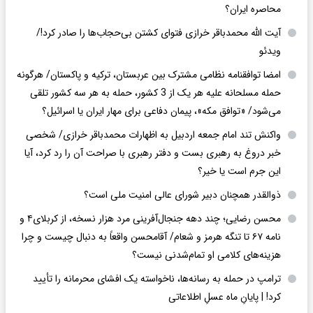
محاصره ایران؟
آیت الله محمدباقر خرازی فتوای کشتن بی‌حجاب‌ها را صادر کرد!/
ویدئو
امضا توافقنامه نظامی مشترک بین عربستان، ترکیه و پاکستان/ هرگونه
حمله مسلحانه علیه هر یک از 3 کشور، حمله به هر سه کشور تلقی
می‌شود/ «توافق مکه»، پیمان دفاعی برای مهار ایران یا اسرائیل؟
واکنش تند امام جمعه اردبیل به اظهارات محمدباقر خرازی/ شخصی
خبر دروغ به رهبری بست و دفتر رهبری با صراحت آن را رد کرد، آیا
این جرم است یا خیر؟
ذوالقدر همچنان دبیر شورای ‌عالی امنیت ملی است؟
محسن رضایی؛ چند دهه جنجال‌آفرینی مرد هزار نسخه، از کربلای۴ و
نامه ۶۷ تا تنگه هرمز و شعام/ آقا‌محسن واقعاً به دنبال چیست و چرا
هزینه‌های کلامی او تمام‌شدنی نیست؟
ترامپ در حمله‌ به رسانه‌ها، ناخواسته یک افشای محرمانه را تأیید
کرد! |‌ پایانِ ماه عسلِ اطلاعاتی