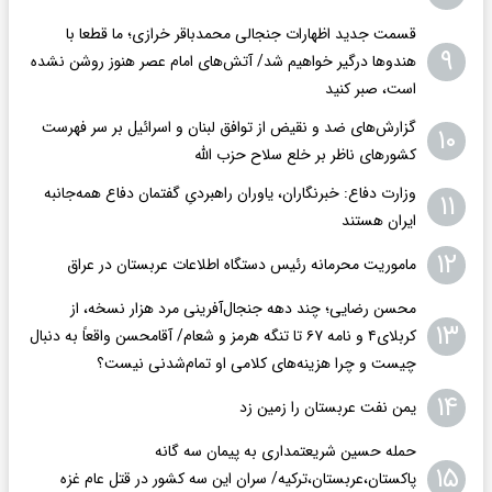
قسمت جدید اظهارات جنجالی محمدباقر خرازی؛ ما قطعا با
۹
هندوها درگیر خواهیم شد/ آتش‌های امام عصر هنوز روشن نشده
است، صبر کنید
گزارش‌های ضد و نقیض از توافق لبنان و اسرائیل بر سر فهرست
۱۰
کشورهای ناظر بر خلع سلاح حزب الله
وزارت دفاع: خبرنگاران، یاوران راهبردیِ گفتمان دفاع همه‌جانبه
۱۱
ایران هستند
۱۲
ماموریت محرمانه رئیس دستگاه اطلاعات عربستان در عراق
محسن رضایی؛ چند دهه جنجال‌آفرینی مرد هزار نسخه، از
۱۳
کربلای۴ و نامه ۶۷ تا تنگه هرمز و شعام/ آقا‌محسن واقعاً به دنبال
چیست و چرا هزینه‌های کلامی او تمام‌شدنی نیست؟
۱۴
یمن نفت عربستان را زمین زد
حمله حسین شریعتمداری به پیمان سه گانه
۱۵
پاکستان،عربستان،ترکیه/ سران این سه کشور در قتل عام غزه