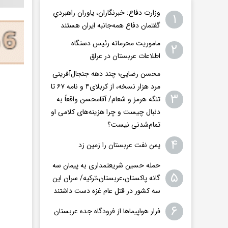
وزارت دفاع: خبرنگاران، یاوران راهبردیِ
۱
گفتمان دفاع همه‌جانبه ایران هستند
ماموریت محرمانه رئیس دستگاه
۲
اطلاعات عربستان در عراق
محسن رضایی؛ چند دهه جنجال‌آفرینی
مرد هزار نسخه، از کربلای۴ و نامه ۶۷ تا
۳
تنگه هرمز و شعام/ آقا‌محسن واقعاً به
دنبال چیست و چرا هزینه‌های کلامی او
تمام‌شدنی نیست؟
۴
یمن نفت عربستان را زمین زد
حمله حسین شریعتمداری به پیمان سه
۵
گانه پاکستان،عربستان،ترکیه/ سران این
سه کشور در قتل عام غزه دست داشتند
۶
فرار هواپیماها از فرودگاه جده عربستان