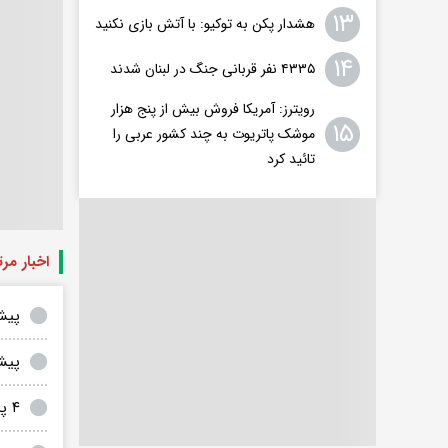
۱۳
هشدار پکن به توکیو: با آتش بازی نکنید
۱۴
۴۳۳۵ نفر قربانی جنگ در لبنان شدند
رویترز: آمریکا فروش بیش از پنج هزار
۱۵
موشک پاتریوت به چند کشور عربی را
تائید کرد
اخبار مر
پیش‌گوی
پیش
۴ پیشگویی «نوستراداموس زنده»