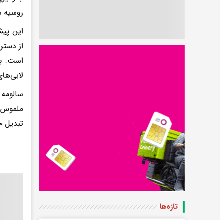
روسیه س
این پیش
از دستر
است. با
لابی‌ها
سالومه 
ملموس» 
تبدیل خ
تازه‌ها