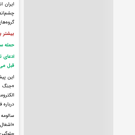
ایران ا
چشم‌اند
گروه‌ها
بیشتر ب
حمله سی
ادعای ت
قبل می‌
این پیش
«جنگ ن
الکترو
درباره 
سالومه 
«اشغال 
جلوگیری