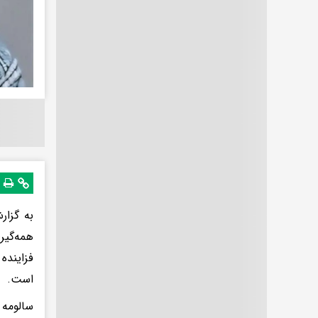
فزاینده
است.