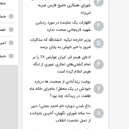
۳
منط
شورای همکاری خلیج فارس ضربه
می‌زند
حمله 
اظهارات یک نماینده در مورد ردیابی
۴
تصا
شهید لاریجانی صحت ندارد
وزیر خارجه ترکیه: انشاءالله که مذاکرات
۵
امید
امروز با خبر خوش به پایان برسد
حمل
ادعای هرمز لتر: ایران عوارض ۷٪ را بر
۶
تمام کشتی‌های تجاری عبوری از تنگه
هرمز اعلام کرده است
روایت زیدآبادی از صحبت ها درباره
۷
خودش در یک محفل/ ماجرای خاله ماه
طلعت در زیدآباد چه بود؟
داغ شدن دوباره نام احمد جنتی/ دبیر
۸
۱۰۰ ساله شورای نگهبان؛ آخرین بازمانده
از نسل نخست انقلاب