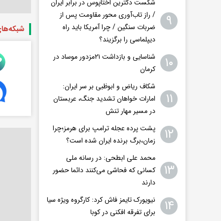
شکست دکترین اختاپوس در برابر ایران
/ راز تاب‌آوری محور مقاومت پس از
۹
ضربات سنگین / چرا آمریکا باید راه
شبکه‌ها
دیپلماسی را برگزیند؟
شناسایی و بازداشت ۲۱مزدور موساد در
۱۰
کرمان
شکاف ریاض و ابوظبی بر سر ایران:
۱۱
امارات خواهان تشدید جنگ، عربستان
در مسیر مهار تنش
پشت پرده عجله ترامپ برای هرمز؛چرا
۱۲
زمان،برگ برنده ایران شده است؟
محمد علی ابطحی: در رسانه ملی
۱۳
کسانی که فحاشی می‌کنند دائما حضور
دارند
نیویورک تایمز فاش کرد: کارگروه ویژه سیا
۱۴
برای تفرقه افکنی در کوبا