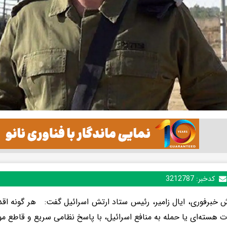
کدخبر:
3212787
ش خبرفوری، ایال زامیر، رئیس ستاد ارتش اسرائیل گفت: هر گونه اقد
 هسته‌ای یا حمله به منافع اسرائیل، با پاسخ نظامی سریع و قاطع 