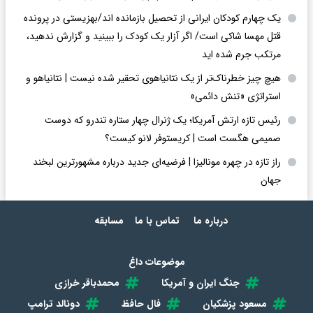
یک چهارم کودکان ایرانی از تحصیل بازمانده اند/بهزیستی در پرونده
قتل مهسا شاکی است/ اگر آزار یک کودک را ببینید و گزارش ندهید،
مرتکب جرم شده اید
هیچ چیز خطرناک‌تر از یک نتانیاهوی تحقیر شده نیست | نتانیاهو و
استراتژی «تنش دائمی»
رئیس تازه ارتش آمریکا؛ یک ژنرال چهار ستاره تندرو که دوست
صمیمی هگست است | کریستوفر لانو کیست؟
راز تازه در چهره مونالیزا | فرضیه‌ای جدید درباره مشهورترین لبخند
جهان
درباره ما
تماس با ما
مسابقه
موضوعات داغ
جنگ ایران و آمریکا
محمدباقر خرازی
مسعود پزشکیان
فال حافظ
دونالد ترامپ