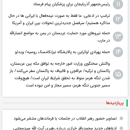
۱۱
رئیس‌جمهور آذربایجان برای پزشکیان پیام فرستاد
ترامپ در ادعایی: ما فقط به‌ صورت نیمه‌فعال با ایرانی ها در حال
۱۲
مذاکره هستیم/ سرفصل جدیدترین تحولات بین ایران و آمریکا
حمله نیروهای مورد حمایت عربستان در یمن به مواضع انصارالله
۱۳
در مارب
۱۴
حمله پهپادی اوکراین به پالایشگاه نیژنکامسک روسیه/ ویدئو
واکنش سخنگوی وزارت امور خارجه به توافق مکه بین عربستان،
پاکستان و ترکیه/ عراقچی و قالیباف به پاکستان سفر می‌کنند/ باز
۱۵
شدن تنگه هرمز منوط به تحقق شرایط ایران است/ هیچ‌وقت
مسیر جنوبی تنگه هرمز، مسیر مجاز و امن نبوده است
پربازدید‌ها
تصاویر حضور رهبر انقلاب در جلسات با فرماندهان منتشر می‌شود
ادعاهای جدید محمدباقر خرازی درباره رهبری آیت الله سیدمجتبی