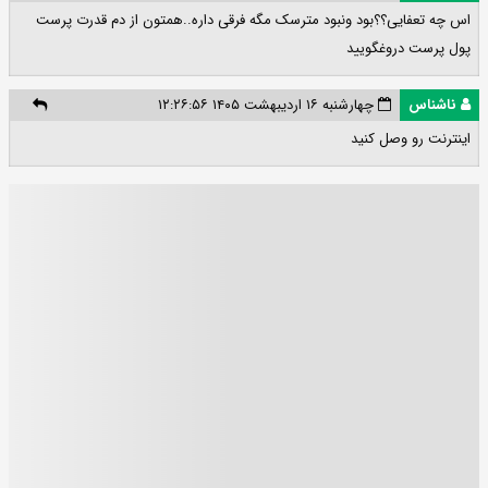
اس چه تعفایی؟؟بود ونبود مترسک مگه فرقی داره..همتون از دم قدرت پرست
پول پرست دروغگویید
ناشناس
چهارشنبه ۱۶ اردیبهشت ۱۴۰۵ ۱۲:۲۶:۵۶
اینترنت رو وصل کنید