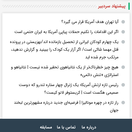
پیشنهاد سردبیر
آیا تهران هدف آمریکا قرار می گیرد؟
اگر این اقدامات را نکنیم حملات پیاپی آمریکا به ایران حتمی است
یک چهارم کودکان ایرانی از تحصیل بازمانده اند/بهزیستی در پرونده
قتل مهسا شاکی است/ اگر آزار یک کودک را ببینید و گزارش ندهید،
مرتکب جرم شده اید
هیچ چیز خطرناک‌تر از یک نتانیاهوی تحقیر شده نیست | نتانیاهو و
استراتژی «تنش دائمی»
رئیس تازه ارتش آمریکا؛ یک ژنرال چهار ستاره تندرو که دوست
صمیمی هگست است | کریستوفر لانو کیست؟
راز تازه در چهره مونالیزا | فرضیه‌ای جدید درباره مشهورترین لبخند
جهان
درباره ما
تماس با ما
مسابقه