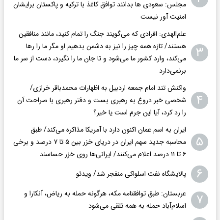
مجلس: سعودی ها بدانند توافق کاغذ با ترکیه و پاکستان برایشان
امنیت آور نیست
علم‌الهدی: افرادی که می‌گویند جنگ را تمام کنید، مانند منافقین
هستند/ تازه همه چیز را نیز به دشمن بدهیم او مگر ما را رها
۳
می‌کند، وارد کشور ما می‌شود و تا جان ما را نگیرد، دست از سر ما
برنمی‌دارد
واکنش تند امام جمعه اردبیل به اظهارات محمدباقر خرازی/
۴
شخصی خبر دروغ به رهبری بست و دفتر رهبری با صراحت آن
را رد کرد، آیا این جرم است یا خیر؟
ایران به اسم عمان اکنون دارد با آمریکا مذاکره می‌کند/ طبق
۵
محاسبه جدید سهم ایران در دریای خزر بین ۵ تا ۷ درصد و برخی
۶ تا ۱۱ درصد اعلام می‌کنند/ ایرانی‌ها روی خزر حساسند
۶
پالایشگاه نفت اسلواکی منفجر شد/ ویدئو
عربستان: طبق توافقنامه مکه، هرگونه حمله به ریاض، آنکارا و
۷
اسلام‌آباد حمله به همه تلقی می‌شود